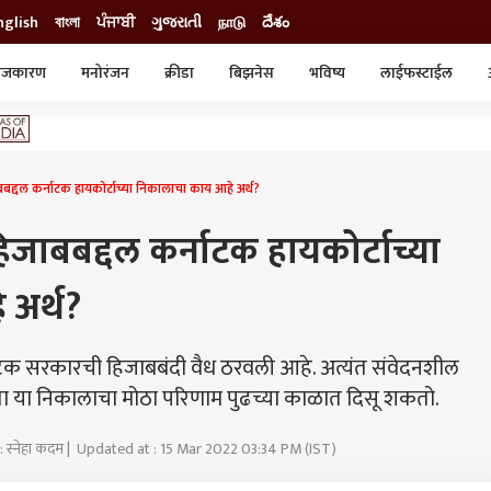
nglish
বাংলা
ਪੰਜਾਬੀ
ગુજરાતી
நாடு
దేశం
ाजकारण
मनोरंजन
क्रीडा
बिझनेस
भविष्य
लाईफस्टाईल
स्टाईल
क्राईम
व्यापार-उद्योग
ट्रेडिंग
ऑटो
्दल कर्नाटक हायकोर्टाच्या निकालाचा काय आहे अर्थ?
जाबबद्दल कर्नाटक हायकोर्टाच्या
 अर्थ?
नाटक सरकारची हिजाबबंदी वैध ठरवली आहे. अत्यंत संवेदनशील
आता या निकालाचा मोठा परिणाम पुढच्या काळात दिसू शकतो.
: स्नेहा कदम | Updated at : 15 Mar 2022 03:34 PM (IST)