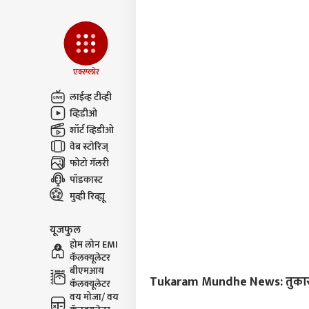
एक्स्प्लोर
लाईव्ह टीव्ही
व्हिडीओ
शॉर्ट व्हिडीओ
वेब स्टोरिज्
फोटो गॅलरी
पॉडकास्ट
मुव्ही रिव्ह्यू
यूजफुल
होम लोन EMI
कॅलक्यूलेटर
बीएमआय
Tukaram Mundhe News: तुकाराम म
कॅलक्यूलेटर
वय मोजा/ वय