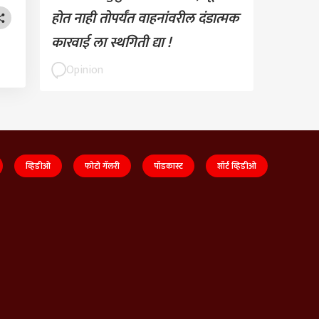
होत नाही तोपर्यंत वाहनांवरील दंडात्मक
कारवाई ला स्थगिती द्या !
Opinion
व्हिडीओ
फोटो गॅलरी
पॉडकास्ट
शॉर्ट व्हिडीओ