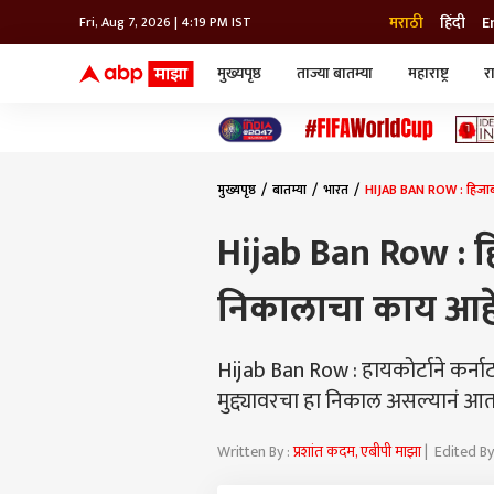
मराठी
हिंदी
E
Fri, Aug 7, 2026 | 4:19 PM IST
मुख्यपृष्ठ
ताज्या बातम्या
महाराष्ट्र
र
बातम्या
जॅाब माझा
लाईफ
भारत
महाराष्ट्र
टेक-गॅजेट
मुंबई
ऑटो
टेलिव्हिजन
विश्व
विश्व
मुख्यपृष्ठ
बातम्या
भारत
HIJAB BAN ROW : हिजाबबद
कोल्हापूर
पुणे
Hijab Ban Row : हि
नवी मुंबई
अमरावती
निकालाचा काय आहे
अहमदनगर
अकोला
Hijab Ban Row : हायकोर्टाने कर्
मुद्द्यावरचा हा निकाल असल्यानं 
Written By :
प्रशांत कदम, एबीपी माझा
| Edited By