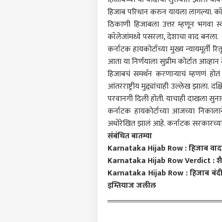
टॉप
हॅलो गेस्ट
हिजाब परिधान करुन यायला लागल्या. कॉलेज 
ठिकाणी हिजाबला उत्तर म्हणून भगवा 
राजक
आमच्यासोबत जाहिरात करा
कॉलेजांमध्ये पसरला, देशाचा वाद बनला.
कर्नाटक हायकोर्टाच्या मुख्य न्यायमूर्ती र
प्रायव्हसी पॉलिसी
आता या निर्णयाला सुप्रीम कोर्टात आव्हान
संपर्क साधा
हिजाबचं समर्थन करणाऱ्याचं म्हणणं होतं की
करिअर
आंतरराष्ट्रीय मुद्द्यांचाही उल्लेख झाला.
काँग्
फीडबॅक
परवानगी दिली होती. याचाही दाखला सुना
टीका,
आमच्याबद्दल
पहिली
मुंबई
कर्नाटक हायकोर्टाच्या आजच्या निकालाने
अर्था
अधोरेखित झालं आहे. कर्नाटक सरकारच्या य
कृती
संबंधित बातम्या
Karnataka Hijab Row : हिजाब वादप्रकरण
Karnataka Hijab Row Verdict : शैक्षण
Karnataka Hijab Row : हिजाब बंदीमुळ
परत;
LOGIN
इम्तियाज जलील
तीन व
मिळाल