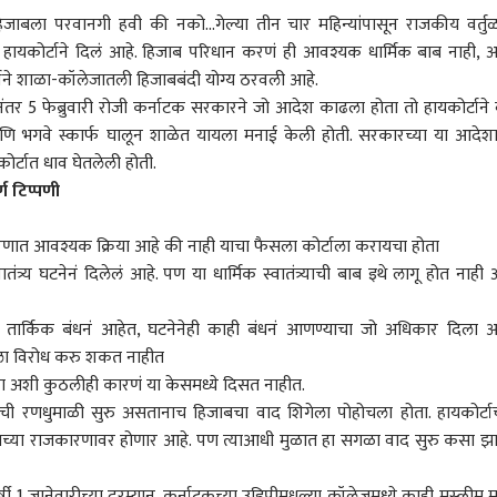
ाबला परवानगी हवी की नको...गेल्या तीन चार महिन्यांपासून राजकीय वर्तु
ाटक हायकोर्टाने दिलं आहे. हिजाब परिधान करणं ही आवश्यक धार्मिक बाब नाही, 
र्टाने शाळा-कॉलेजातली हिजाबबंदी योग्य ठरवली आहे.
ंतर 5 फेब्रुवारी रोजी कर्नाटक सरकारने जो आदेश काढला होता तो हायकोर्टाने 
ि भगवे स्कार्फ घालून शाळेत यायला मनाई केली होती. सरकारच्या या आदेश
ोर्टात धाव घेतलेली होती.
्ण टिप्पणी
चरणात आवश्यक क्रिया आहे की नाही याचा फैसला कोर्टाला करायचा होता
्र्य घटनेनं दिलेलं आहे. पण या धार्मिक स्वातंत्र्याची बाब इथे लागू होत नाही 
ही तार्किक बंधनं आहेत, घटनेनेही काही बंधनं आणण्याचा जो अधिकार दिला आ
त्याला विरोध करु शकत नाहीत
 अशी कुठलीही कारणं या केसमध्ये दिसत नाहीत.
ुकांची रणधुमाळी सुरु असतानाच हिजाबचा वाद शिगेला पोहोचला होता. हायकोर्टाच
 कॉर्नर
ाच्या राजकारणावर होणार आहे. पण त्याआधी मुळात हा सगळा वाद सुरु कसा झ
षी 1 जानेवारीच्या दरम्यान. कर्नाटकच्या उडिपीमधल्या कॉलेजमध्ये काही मुस्लीम म