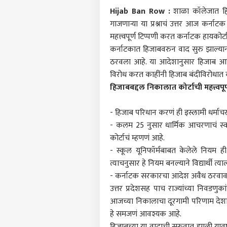
Hijab Ban Row :
शाळा कॉलेजात हिज
गाजणाऱ्या या प्रश्नाचं उत्तर आज कर्न
महत्त्वपूर्ण टिप्पणी करत कर्नाटक हायको
कर्नाटकात हिजाबवरुन वाद सुरु झाल्यान
ठरवला आहे. या आदेशानुसार हिजाब आण
विरोध करत काहींनी हिजाब बंदीविरोधात क
हिजाबबद्दल निकालात कोर्टाची महत्त्वपूर
- हिजाब परिधान करणं ही इस्लामी धर्मा
- कलम 25 नुसार धार्मिक आचरणाचं स्वातंत
कोर्टाचं म्हणणं आहे.
- स्कूल यूनिफॉर्मबाबत केलेले नियम 
त्याचनुसार हे नियम बनल्याने विद्यार्थी 
- कर्नाटक सरकारचा आदेश अवैध ठरवावा
उत्तर प्रदेशसह पाच राज्यांच्या निवडण
पर्सनल
आजच्या निकालाचा दूरगामी परिणाम देश
हे समजणं आवश्यक आहे.
हिजाबच्या या वादाची सुरुवात झाली यावर्