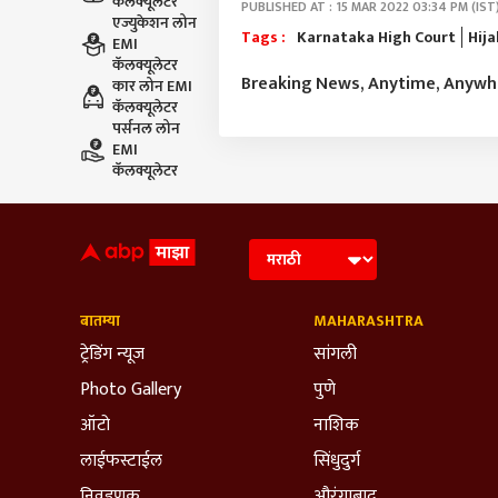
कॅलक्यूलेटर
PUBLISHED AT : 15 MAR 2022 03:34 PM (IST
एज्युकेशन लोन
Tags :
Karnataka High Court
Hij
EMI
कॅलक्यूलेटर
Breaking News, Anytime, Anyw
कार लोन EMI
कॅलक्यूलेटर
पर्सनल लोन
EMI
कॅलक्यूलेटर
बातम्या
MAHARASHTRA
ट्रेडिंग न्यूज
सांगली
Photo Gallery
पुणे
ऑटो
नाशिक
लाईफस्टाईल
सिंधुदुर्ग
निवडणूक
औरंगाबाद