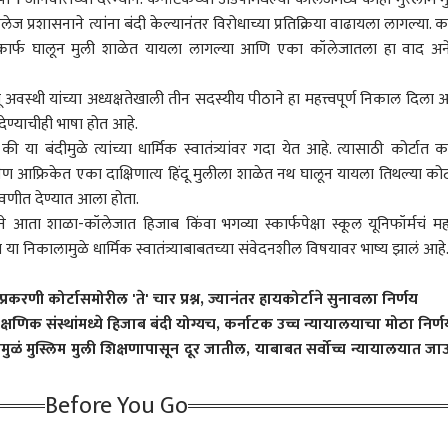
 आर्टिकल
टॉप रील्स
प्रशासनाने त्यांना बंदी केल्यानंतर विरोधाच्या प्रतिक्रिया वाढायला लागल्या. क
स्कार्फ घालून मुली शाळेत यायला लागल्या आणि एका कॉलेजातला हा वाद अ
ारण
राजकारण
अहिल्यानगर
राज
ितू अवस्थी यांच्या अध्यक्षतेखाली तीन सदस्यीय पीठाने हा महत्त्वपूर्ण निकाल दिला आ
 देण्याचीही भाषा होत आहे.
 या बंदीमुळे त्यांच्या धार्मिक स्वातंत्र्यांवर गदा येत आहे. त्यासाठी कोर्टात क
 दक्षिण आफ्रिकेत एका दाक्षिणात्य हिंदू मुलीला शाळेत नथ घालून यायला तिथल्या कोर्ट
रेसकडून गुंगी गुडिया म्हणत
ABP माझा टॉप 10 हेडलाईन्स
अहिल्यानगरच्या शेवगावमध्ये
ट्वि
वणीत देण्यात आला होता.
 पृथ्वीराज चव्हाणांची
| 04 ऑगस्ट 2026 |
बिबट्याची दहशत; नर-
मागा;
 प्रतिक्रिया; म्हणाले,
मंगळवार
BLOG
मादीसह पिल्लांचा वावर,
राजकारण
टीके
ठाणे
 आता शाळा-कॉलेजात हिजाब किंवा भगव्या स्कार्फपेक्षा स्कूल यूनिफॉर्मचं महत्
तच सुनेत्रा पवारांकडून
शेतात जायचं कसं? ग्रामस्थ
तटकर
ा निकालामुळे धार्मिक स्वातंत्र्याबाबतच्या संवेदनशील विषयावर भाष्य झालं आहे
तून उत्तर मिळेल
काळजीत
इशा
ी कोर्टासमोरील 'ते' चार प्रश्न, ज्यानंतर हायकोर्टाने सुनावला निर्णय
िक संस्थांमध्ये हिजाब बंदी योग्यच, कर्नाटक उच्च न्यायालयाचा मोठा निर्ण
लोकलमध्ये हरवलेली बॅग
BLOG : खड्डेमुक्त रस्त्यांची
तानाजी सावंत अन् मोटेंचे
तरणा
ं मुस्लिम मुली शिक्षणापासून दूर जातील, याबाबत सर्वोच्च न्यायालयात जा
 पोलिसांची कामगिरी,
उद्दिष्टपूर्ती होत नाही तोपर्यंत
समर्थक भिडले; धाराशिवमध्ये
गेला
र्षांनी तपास, प्रवाशाला
वाहनांवरील दंडात्मक कारवाई
महायुतीत राडा, शिवसेना-
करण्
ं 271 ग्रॅम सोनं
ला स्थगिती द्या !
राष्ट्रवादी भिडले, 10 गाड्या
पोल
Before You Go
फोडल्या
धमक