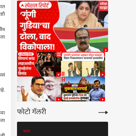
ळात
अशी
वैध
ाला
असं
हे.
फोटो गॅलरी
्या
ाला
भारत
भारत
ुली