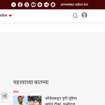
आमच्यासोबत जाहिरात करा
अधिक
शेत-शिवार
भविष्य
महत्त्वाच्या बातम्या
भारत
काँग्रेसकडून गुंगी गुडिया
म्हणत टीका, पृथ्वीराज