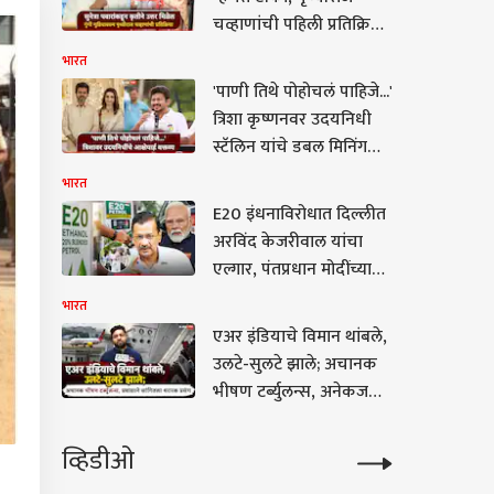
चव्हाणांची पहिली प्रतिक्रिया;
म्हणाले, अर्थातच सुनेत्रा
भारत
पवारांकडून कृतीतून उत्तर
'पाणी तिथे पोहोचलं पाहिजे...'
मिळेल
त्रिशा कृष्णनवर उदयनिधी
स्टॅलिन यांचे डबल मिनिंग
वक्तव्य; हायकोर्टाचा मोठा
भारत
आदेश
E20 इंधनाविरोधात दिल्लीत
अरविंद केजरीवाल यांचा
एल्गार, पंतप्रधान मोदींच्या
निवासस्थानाकडे आपचा
भारत
मोर्चा; अमेरिकेच्या
एअर इंडियाचे विमान थांबले,
दबावाखाली देशावर निर्णय
उलटे-सुलटे झाले; अचानक
थोपवल्याचा आरोप
भीषण टर्ब्युलन्स, अनेकजण
जखमी, प्रवाशाने सांगितला
थरारक प्रसंग
व्हिडीओ