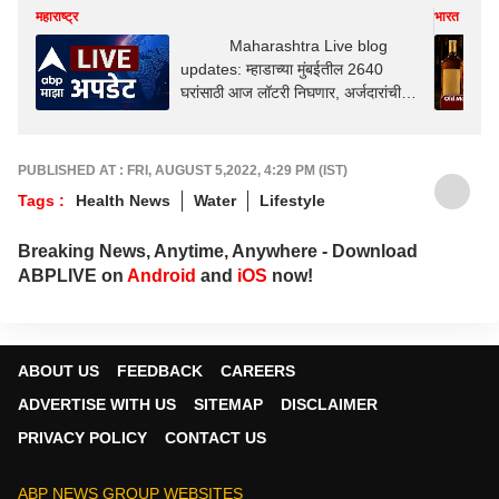
महाराष्ट्र
भारत
Maharashtra Live blog
updates: म्हाडाच्या मुंबईतील 2640
घरांसाठी आज लॉटरी निघणार, अर्जदारांची
धाकधूक वाढली
PUBLISHED AT : FRI, AUGUST 5,2022, 4:29 PM (IST)
Tags :
Health News
Water
Lifestyle
Breaking News, Anytime, Anywhere - Download
ABPLIVE on
Android
and
iOS
now!
ABOUT US
FEEDBACK
CAREERS
ADVERTISE WITH US
SITEMAP
DISCLAIMER
PRIVACY POLICY
CONTACT US
ABP NEWS GROUP WEBSITES