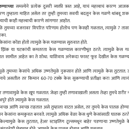
ण्याच्या
समस्येने प्रत्येक दुसरी व्यक्ती त्रस्त आहे, याचं महत्त्वाचं कारण आज
रण तुम्हाला माहित असेल तर तुम्ही तुमच्या सवयी बदलून केस गळणे थांबवू शक
्याची काही महत्त्वाची कारणे सांगणार आहोत.
मुळे तुमच्या वजनावर विपरित परिणाम होतोच पण केसही गळतात, त्यामुळे 7 तासा
 नका.
ेसांना कोंडा होतो त्यामुळे केस गळण्यास सुरुवात होते.
 झिंक या घटकांची कमतरता केस गळण्यास कारणीभूत ठरते. त्यामुळे केस 
त सामील आहेत का ते शोधा. याशिवाय अनेकदा फास्ट फूड देखील केस गळण्
मुळे तुमच्या केसांचे अधिक उष्णतेमुळे नुकसान होते आणि त्यामुळे केस तुटतात. 
रायचे असतील तर किमान 60-70 टक्के केस सुकण्याची प्रतीक्षा करा आणि त्यान
र तणावामुळे केस खूप गळतात. जेव्हा तुम्ही तणावाखाली असता तेव्हा तुमचे शरीर 
 कॉर्नर
ुरे होते ज्यामुळे केस गळतात.
स्वच्छ आणि स्वच्छ राहतात असे तुम्हाला वाटत असेल, तर तुमचे केस पातळ होण्य
यन केसांना कमकुवत बनवते. त्यामुळे अधिक वेळा केस धुणे केसांसाठी घातक ठरते
 आर्टिकल
टॉप रील्स
ेल्यामुळे केस तुटतात, हेअर स्टाइलिंग टूल्समधून बाहेर पडणाऱ्या उष्णतेमुळे 
राजकारण
राजकारण
राज
संरचनेशी छेडछाड होते, ज्यामुळे केस पातळ होतात आणि गळतात.