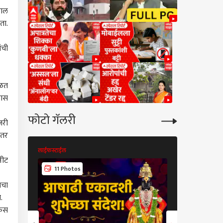
काल
ता.
ंची
गळत
यास
फोटो गॅलरी
जरी
ंतर
लाईफस्टाईल
लाईफस्टाईल
नीट
11 Photos
8 Photos
ाचा
.
केस
कारण