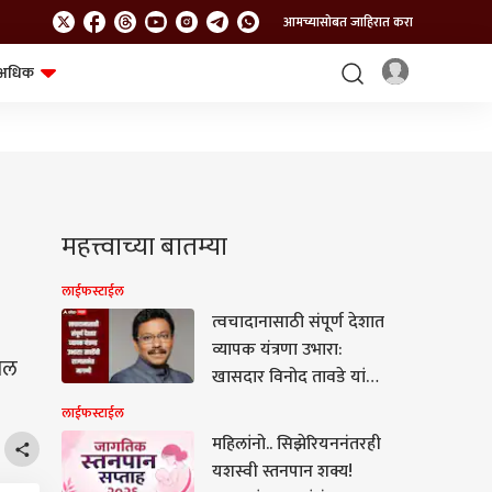
आमच्यासोबत जाहिरात करा
अधिक
शेत-शिवार
भविष्य
महत्त्वाच्या बातम्या
लाईफस्टाईल
त्वचादानासाठी संपूर्ण देशात
व्यापक यंत्रणा उभारा:
साल
खासदार विनोद तावडे यांची
राज्यसभेत मागणी
लाईफस्टाईल
महिलांनो.. सिझेरियननंतरही
यशस्वी स्तनपान शक्य!