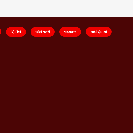
व्हिडीओ
फोटो गॅलरी
पॉडकास्ट
शॉर्ट व्हिडीओ