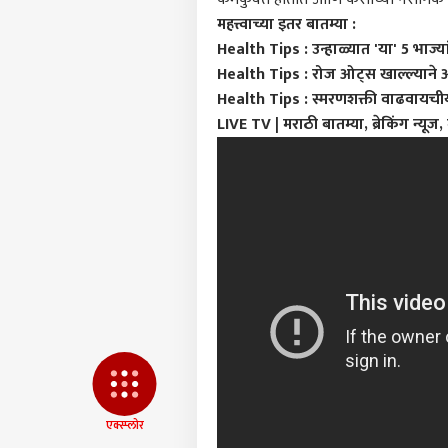
आमच्यासोबत जाहिरात करा
महत्त्वाच्या इतर बातम्या :
प्रायव्हसी पॉलिसी
Health Tips : उन्हाळ्यात 'या' 5 भाज्
संपर्क साधा
Health Tips : रोज ओट्स खाल्ल्याने 
करिअर
Health Tips : स्मरणशक्ती वाढवायचीय
खुल्य
LIVE TV | मराठी बातम्या, ब्रेकिंग न्यूज,
फीडबॅक
कटऑफ
आमच्याबद्दल
खाली
राजक
ठेवणा
मोहन
उत्तर
राहु
संपर्
LOGIN
इन्स्
सेशन 
काही
एक्स्प्लोर