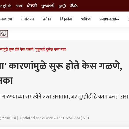
English
বাংলা
ਪੰਜਾਬੀ
ગુજરાતી
நாடு
దేశం
ाजकारण
मनोरंजन
क्रीडा
बिझनेस
भविष्य
लाईफस्टाईल
स्टाईल
क्राईम
व्यापार-उद्योग
ट्रेडिंग
ऑटो
ंमुळे सुरू होते केस गळणे, चुकूनही दुर्लक्ष करू नका
ा' कारणांमुळे सुरू होते केस गळणे,
 नका
गळण्याच्या समस्येने त्रस्त असतात, जर तुम्हीही हे काम करत अ
्नेहल पावनाक | Updated at : 21 Mar 2022 06:50 AM (IST)