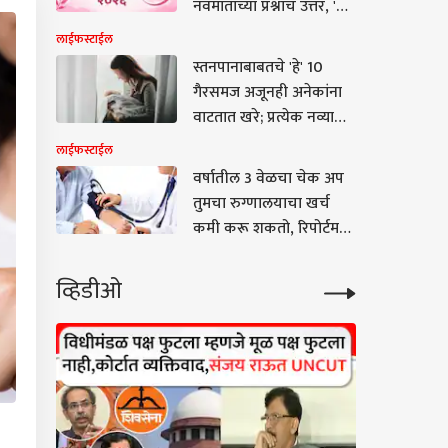
नवमातांच्या प्रश्नांचं उत्तर, 'ही'
7 लक्षणं, तज्ज्ञांनी सांगितले
लाईफस्टाईल
महत्त्व
स्तनपानाबाबतचे 'हे' 10
गैरसमज अजूनही अनेकांना
वाटतात खरे; प्रत्येक नव्या
आईने एकदा तरी वाचाच,
लाईफस्टाईल
डॉक्टर काय सांगतात?
वर्षातील 3 वेळचा चेक अप
तुमचा रुग्णालयाचा खर्च
कमी करू शकतो, रिपोर्टमध्ये
खुलासा
व्हिडीओ