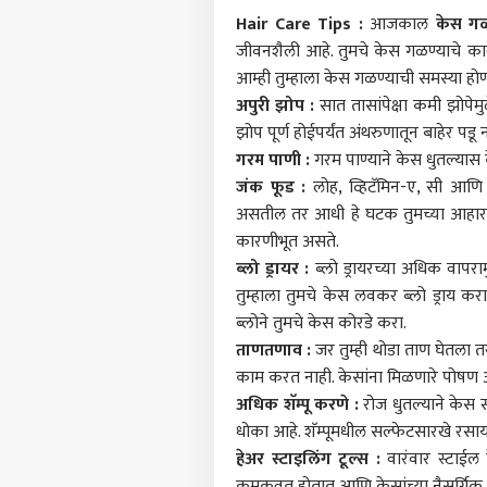
Hair Care Tips
:
आजकाल
केस गळ
जीवनशैली आहे. तुमचे केस गळण्याचे का
आम्ही तुम्हाला केस गळण्याची समस्या होण
अपुरी झोप :
सात तासांपेक्षा कमी झोपे
झोप पूर्ण होईपर्यंत अंथरुणातून बाहेर पडू
गरम पाणी :
गरम पाण्याने केस धुतल्यास क
जंक फूड :
लोह, व्हिटॅमिन-ए, सी आणि
असतील तर आधी हे घटक तुमच्या आहारा
कारणीभूत असते.
ब्लो ड्रायर :
ब्लो ड्रायरच्या अधिक वापरा
तुम्हाला तुमचे केस लवकर ब्लो ड्राय क
ब्लोने तुमचे केस कोरडे करा.
ताणतणाव :
जर तुम्ही थोडा ताण घेतला त
पर्सनल
काम करत नाही. केसांना मिळणारे पोषण अप
अधिक शॅम्पू करणे :
रोज धुतल्याने केस 
धोका आहे. शॅम्पूमधील सल्फेटसारखे रसा
टॉप
हॅलो गेस्ट
हेअर स्टाइलिंग टूल्स :
वारंवार स्टाईल क
मुंबई
कमकुवत होतात आणि केसांच्या नैसर्गिक 