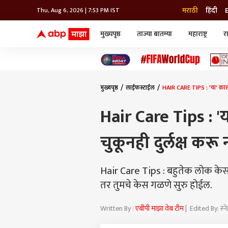
मराठी
हिंदी
Thu, Aug 6, 2026 | 7:53 PM IST
मुख्यपृष्ठ
ताज्या बातम्या
महाराष्ट्र
र
बातम्या
जॅाब माझा
लाईफ
भारत
महाराष्ट्र
टेक-गॅजेट
मुंबई
ऑटो
टेलिव्हिजन
विश्व
विश्व
मुख्यपृष्ठ
लाईफस्टाईल
HAIR CARE TIPS : 'या' कारणा
कोल्हापूर
पुणे
Hair Care Tips : 'य
नवी मुंबई
अमरावती
चुकूनही दुर्लक्ष करू
अहमदनगर
अकोला
Hair Care Tips : बहुतेक लोक केस 
तर तुमचे केस गळणे सुरु होईल.
Written By :
एबीपी माझा वेब टीम
| Edited By: स