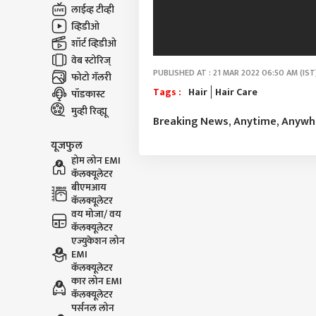
लाईव्ह टीव्ही
व्हिडीओ
शॉर्ट व्हिडीओ
वेब स्टोरिज्
PUBLISHED AT : 21 MAR 2022 06:50 AM (IST
फोटो गॅलरी
Tags :
Hair
Hair Care
पॉडकास्ट
मुव्ही रिव्ह्यू
Breaking News, Anytime, Anyw
यूजफुल
होम लोन EMI
कॅलक्यूलेटर
बीएमआय
कॅलक्यूलेटर
वय मोजा/ वय
कॅलक्यूलेटर
एज्युकेशन लोन
EMI
कॅलक्यूलेटर
कार लोन EMI
कॅलक्यूलेटर
पर्सनल लोन