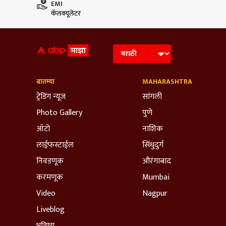
EMI
कॅलक्यूलेटर
बातम्या
MAHARASHTRA
ट्रेडिंग न्यूज
सांगली
Photo Gallery
पुणे
ऑटो
नाशिक
लाईफस्टाईल
सिंधुदुर्ग
निवडणूक
औरंगाबाद
करमणूक
Mumbai
Video
Nagpur
Liveblog
भविष्य