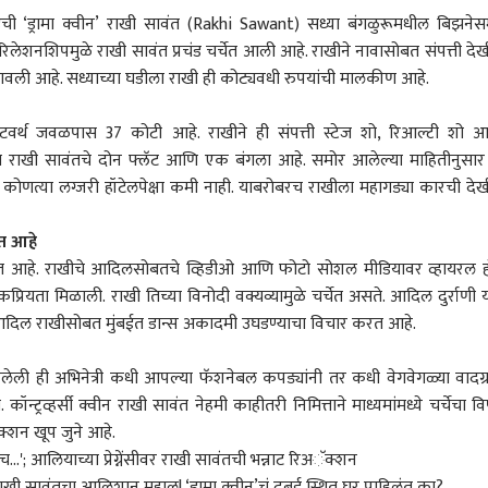
 ‘ड्रामा क्वीन’
राखी सावंत (Rakhi Sawant)
सध्या बंगळुरूमधील बिझने
रिलेशनशिपमुळे राखी सावंत प्रचंड चर्चेत आली आहे. राखीने नावासोबत संपत्ती दे
मावली आहे. सध्याच्या घडीला राखी ही कोट्यवधी रुपयांची मालकीण आहे.
 नेटवर्थ जवळपास 37 कोटी आहे. राखीने ही संपत्ती स्टेज शो, रिआल्टी शो 
ईत राखी सावंतचे दोन फ्लॅट आणि एक बंगला आहे. समोर आलेल्या माहितीनुसार
ा कोणत्या लग्जरी हॉटेलपेक्षा कमी नाही. याबरोबरच राखीला महागड्या कारची दे
रत आहे
करत आहे. राखीचे आदिलसोबतचे व्हिडीओ आणि फोटो सोशल मीडियावर व्हायरल 
रियता मिळाली. राखी तिच्या विनोदी वक्यव्यामुळे चर्चेत असते. आदिल दुर्राणी य
. आदिल राखीसोबत मुंबईत डान्स अकादमी उघडण्याचा विचार करत आहे.
 कॉर्नर
ेली ही अभिनेत्री कधी आपल्या फॅशनेबल कपड्यांनी तर कधी वेगवेगळ्या वादग्र
कॉन्ट्रव्हर्सी क्वीन राखी सावंत नेहमी काहीतरी निमित्ताने माध्यमांमध्ये चर्चेचा व
नेक्शन खूप जुने आहे.
 आर्टिकल
टॉप रील्स
...'; आलियाच्या प्रेग्नेंसीवर राखी सावंतची भन्नाट रिअॅक्शन
ारण
राजकारण
व्यापार-उद्योग
रत्नाग
 सावंतचा आलिशान महाल! ‘ड्रामा क्वीन’चं दुबई स्थित घर पाहिलंत का?