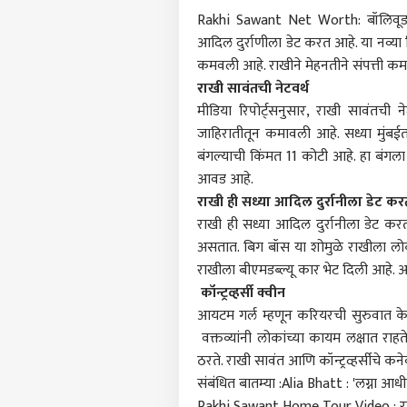
Rakhi Sawant Net Worth: बॉलिवूडची
आदिल दुर्राणीला डेट करत आहे. या नव्या 
कमवली आहे. राखीने मेहनतीने संपत्ती क
राखी सावंतची नेटवर्थ
मीडिया रिपोर्ट्सनुसार, राखी सावंतची
जाहिरातीतून कमावली आहे. सध्या मुंब
बंगल्याची किंमत 11 कोटी आहे. हा बंगल
आवड आहे.
राखी ही सध्या आदिल दुर्रानीला डेट क
राखी ही सध्या आदिल दुर्रानीला डेट 
असतात. बिग बॉस या शोमुळे राखीला लोकप्
राखीला बीएमडब्ल्यू कार भेट दिली आहे
कॉन्ट्रव्हर्सी क्वीन
पर्सनल
आयटम गर्ल म्हणून करियरची सुरुवात केल
वक्तव्यांनी लोकांच्या कायम लक्षात राहते. 
ठरते. राखी सावंत आणि कॉन्ट्रव्हर्सीचे क
टॉप
हॅलो गेस्ट
संबंधित बातम्या :
Alia Bhatt : 'लग्ना आधीच
राजक
Rakhi Sawant Home Tour Video : राखी