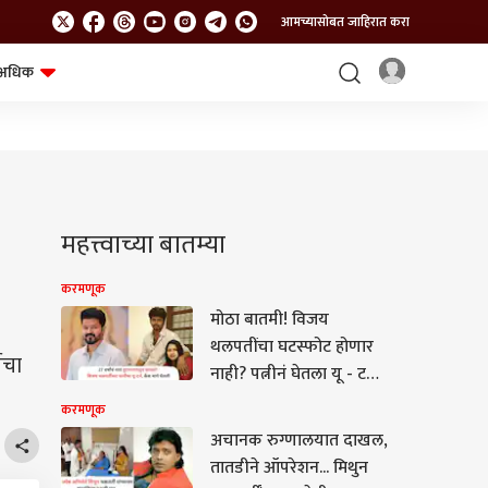
आमच्यासोबत जाहिरात करा
अधिक
शेत-शिवार
भविष्य
महत्त्वाच्या बातम्या
करमणूक
मोठा बातमी! विजय
थलपतींचा घटस्फोट होणार
ेचा
नाही? पत्नीनं घेतला यू - टर्न,
थेट केस मागे घेतली
करमणूक
अचानक रुग्णालयात दाखल,
तातडीने ऑपरेशन... मिथुन