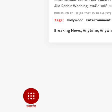
आमच्यासोबत जाहिरात करा
Alia Ranbir Wedding: रणबीर आणि आलियाच्
प्रायव्हसी पॉलिसी
PUBLISHED AT : 17 JUL 2022 10:30 PM (IST)
संपर्क साधा
Tags :
Bollywood
Entertainment
करिअर
जंतरमं
Breaking News, Anytime, Anyw
फीडबॅक
राजी
आमच्याबद्दल
आठवड
राजक
AISA 
शाई 
अश्रु
शाईन
इकडं 
शिक्ष
LOGIN
फडणव
दावे,
मांड
म्हणाल
मिळा
आणि क
एक्स्प्लोर