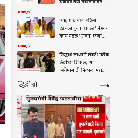
चक्रवर्तींच्या तब्येतीबाबत
डॉक्टरांनी काय सांगितलं?,
करमणूक
मुख्यमंत्र्यांनी घेतली भेट
'ओह माय डॉग' रविना
टंडनला कुत्रा चावला? नेमकं
काय घडलं? रविना म्हणाली...
VIDEO
करमणूक
सिद्धार्थ जाधवने शेवटी 'ब्लॅक
लेडी'ला जिंकलं, 'या'
सिनेमासाठी मिळाला मराठी
फिल्मफेअर अवॉर्ड; फोटो
व्हिडीओ
शेअर करत म्हणाला....