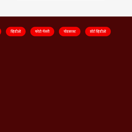
व्हिडीओ
फोटो गॅलरी
पॉडकास्ट
शॉर्ट व्हिडीओ