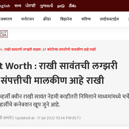
nglish
বাংলা
ਪੰਜਾਬੀ
ગુજરાતી
நாடு
దేశం
ाजकारण
मनोरंजन
क्रीडा
बिझनेस
भविष्य
लाईफस्टाईल
स्टाईल
क्राईम
व्यापार-उद्योग
ट्रेडिंग
ऑटो
ाखी सावंतची लग्झरी लाइफ, 37 कोटींच्या संपत्तीची मालकीण आहे राखी
 Worth : राखी सावंतची लग्झरी
 संपत्तीची मालकीण आहे राखी
्सी क्वीन राखी सावंत नेहमी काहीतरी निमित्ताने माध्यमांमध्ये चर्च
्हर्सीचे कनेक्शन खूप जुने आहे.
राची आमले | Updated at : 17 Jul 2022 10:34 PM (IST)