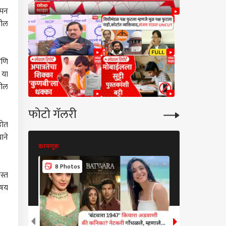
समन
खील
आणि
 या
खील
फोटो गॅलरी
होत
ाने
करमणूक
करमणूक
7 Photos
8 Photos
स्त
िषय
िरी