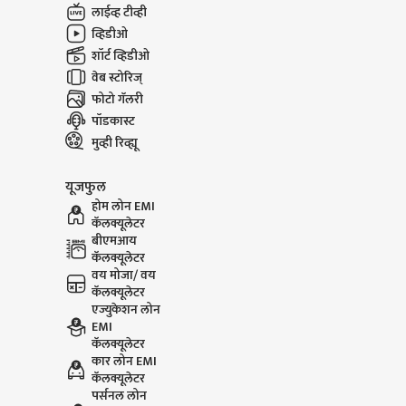
लाईव्ह टीव्ही
व्हिडीओ
शॉर्ट व्हिडीओ
वेब स्टोरिज्
फोटो गॅलरी
पॉडकास्ट
मुव्ही रिव्ह्यू
यूजफुल
होम लोन EMI
कॅलक्यूलेटर
बीएमआय
कॅलक्यूलेटर
वय मोजा/ वय
कॅलक्यूलेटर
एज्युकेशन लोन
EMI
कॅलक्यूलेटर
कार लोन EMI
कॅलक्यूलेटर
पर्सनल लोन