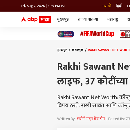
मराठी
हिंदी
E
Fri, Aug 7, 2026 | 6:29 PM IST
मुख्यपृष्ठ
ताज्या बातम्या
महाराष्ट्र
र
बातम्या
जॅाब माझा
लाईफ
भारत
महाराष्ट्र
टेक-गॅजेट
मुंबई
ऑटो
टेलिव्हिजन
विश्व
विश्व
मुख्यपृष्ठ
करमणूक
RAKHI SAWANT NET WORTH : र
कोल्हापूर
पुणे
Rakhi Sawant Net
नवी मुंबई
अमरावती
लाइफ, 37 कोटींच्या
अहमदनगर
अकोला
Rakhi Sawant Net Worth: कॉन्ट्रव्हर
विषय ठरते. राखी सावंत आणि कॉन्ट्रव
Written By :
एबीपी माझा वेब टीम
| Edited By: प्