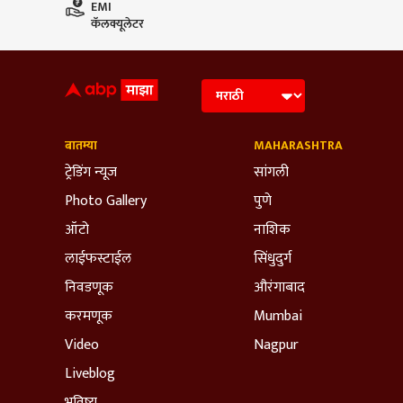
EMI
कॅलक्यूलेटर
बातम्या
MAHARASHTRA
ट्रेडिंग न्यूज
सांगली
Photo Gallery
पुणे
ऑटो
नाशिक
लाईफस्टाईल
सिंधुदुर्ग
निवडणूक
औरंगाबाद
करमणूक
Mumbai
Video
Nagpur
Liveblog
भविष्य