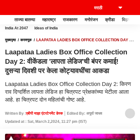
ताज्या बातम्या
महाराष्ट्र
राजकारण
मनोरंजन
क्रीडा
बिझनेस
India At 2047
Ideas of India
मुख्यपृष्ठ
करमणूक
LAAPATAA LADIES BOX OFFICE COLLECTION DAY 2:
वीकेंडला 'लापता लेडिज'ची बंपर कमाई! दुसऱ्या दिवशी पर केला कोट्यावधींचा आकडा
Laapataa Ladies Box Office Collection
Day 2: वीकेंडला 'लापता लेडिज'ची बंपर कमाई!
दुसऱ्या दिवशी पर केला कोट्यावधींचा आकडा
Laapataa Ladies Box Office Collection Day 2: किरण
राव दिग्दर्शित लापता लेडिज हा चित्रपट प्रेक्षकांच्या भेटीला आला
आहे. हा चित्रपट दोन महिलांची गोष्ट आहे.
Written By :
एबीपी माझा एंटरटेनमेंट डेस्क
Edited By: अपूर्वा जाधव
Updated at : Sat, March 2,2024, 11:27 pm (IST)