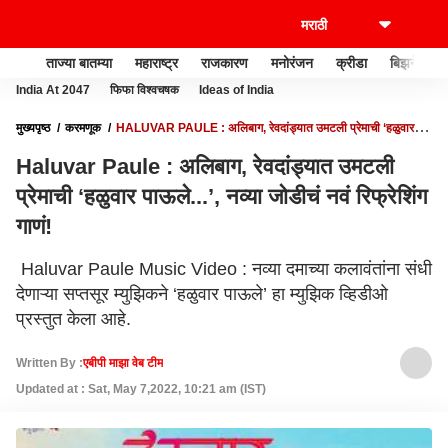
ताज्या बातम्या
महाराष्ट्र
राजकारण
मनोरंजन
क्रीडा
बिझनेस
India At 2047
फिफा विश्वचषक
Ideas of India
मुख्यपृष्ठ
करमणूक
HALUVAR PAULE : अलिबाग, रेवदांड्यात उमटली प्रेमाची ‘हळुवार
पाऊले...’, नव्या जोडीचं नवं रिफ्रेशिंग गाणं!
Haluvar Paule : अलिबाग, रेवदांड्यात उमटली
प्रेमाची ‘हळुवार पाऊले...’, नव्या जोडीचं नवं रिफ्रेशिंग
गाणं!
Haluvar Paule Music Video : नव्या दमाच्या कलावंतांना संधी
देणाऱ्या सप्तसूर म्युझिकने ‘हळुवार पाऊले’ हा म्युझिक व्हिडीओ
प्रस्तुत केला आहे.
Written By :
एबीपी माझा वेब टीम
Updated at : Sat, May 7,2022, 10:21 am (IST)