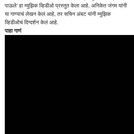
पाऊले’ हा म्युझिक व्हिडीओ प्रस्तुत केला आहे. अनिकेत जंगम यांनी
या गाण्याचं लेखन केलं आहे, तर सचिन अंबट यांनी म्युझिक
व्हिडीओचं दिग्दर्शन केलं आहे.
पाहा गाणं