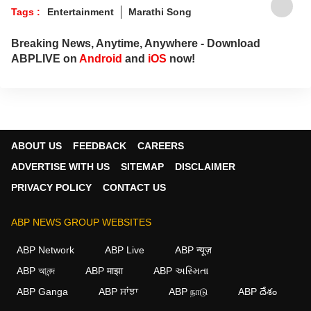
Tags :
Entertainment
Marathi Song
Breaking News, Anytime, Anywhere - Download
ABPLIVE on
Android
and
iOS
now!
ABOUT US
FEEDBACK
CAREERS
ADVERTISE WITH US
SITEMAP
DISCLAIMER
PRIVACY POLICY
CONTACT US
ABP NEWS GROUP WEBSITES
ABP Network
ABP Live
ABP न्यूज़
ABP আনন্দ
ABP माझा
ABP અસ્મિતા
ABP Ganga
ABP ਸਾਂਝਾ
ABP நாடு
ABP దేశం