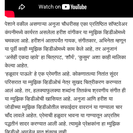
पेशाने वकील असणाऱ्या अनुजा चौधरीसह एका प्रतिष्ठित सॉफ्टवेअर
कंपनीमध्ये कार्यरत असलेला हरीश वांगीकर या म्युझिक व्हिडीओमध्ये
चमकला आहे. हरीशनं आतापर्यंत गायक, संगीतकार, अभिनेता म्हणून
या पूर्वी काही म्युझिक व्हिडीओमध्ये काम केले आहे, तर अनुजानं
‘असेही एकदा व्हावे’ हा चित्रपट, ‘शौर्य’, ‘कुसुम’ अशा काही मालिका
केल्या आहेत.
‘हळूवार पाऊले’ हे एक प्रेमगीत आहे. कोकणातल्या नितांत सुंदर
परिसरात या म्युझिक व्हिडीओचं नेत्र सुखद चित्रीकरण करण्यात
आलं आहे. तर, हलक्याफुलक्या शब्दांना तितकंच श्रवणीय संगीत ही
या म्युझिक व्हिडीओची खासियत आहे. अनुजा आणि हरीश या
जोडीच्या म्युझिक व्हिडीओतील सफाईदार वावरानं या गाण्याला चार
चाँद लावले आहेत. प्रेमाची हळुवार भावना या गाण्यातून अप्रतिम
पद्धतीनं सादर करण्यात आली आहे. त्यामुळे प्रेक्षकांना हा म्युझिक
व्हिडीओ आवडेल यात शंकाच नाही.