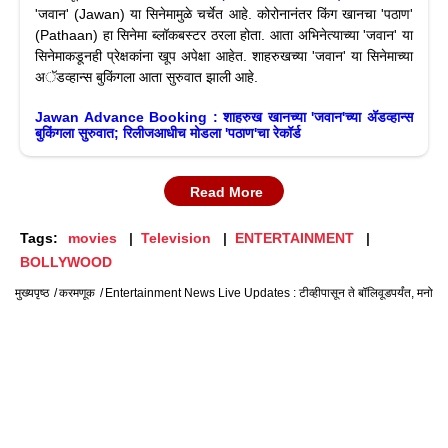
'जवान' (Jawan) या सिनेमामुळे चर्चेत आहे. कोरोनानंतर किंग खानचा 'पठाण'
(Pathaan) हा सिनेमा ब्लॉकबस्टर ठरला होता. आता अभिनेत्याच्या 'जवान' या
सिनेमाकडूनही प्रेक्षकांना खूप अपेक्षा आहेत. शाहरुखच्या 'जवान' या सिनेमाच्या
अॅडव्हान्स बुकिंगला आता सुरुवात झाली आहे.
Jawan Advance Booking : शाहरुख खानच्या 'जवान'च्या अ‍ॅडव्हान्स
बुकिंगला सुरुवात; रिलीजआधीच मोडला 'पठाण'चा रेकॉर्ड
Read More
Tags:
movies
Television
ENTERTAINMENT
BOLLYWOOD
मुख्यपृष्ठ
करमणूक
Entertainment News Live Updates : टीव्हीपासून ते बॉलिवूडपर्यंत, मनोरंजन