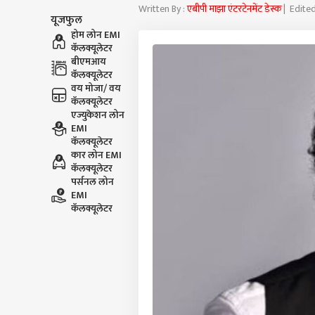
Written By :
एबीपी माझा एंटरटेनमेंट डेस्क
| Edited
यूजफुल
होम लोन EMI
कॅलक्यूलेटर
बीएमआय
कॅलक्यूलेटर
वय मोजा/ वय
कॅलक्यूलेटर
एज्युकेशन लोन
EMI
कॅलक्यूलेटर
कार लोन EMI
कॅलक्यूलेटर
पर्सनल लोन
EMI
कॅलक्यूलेटर