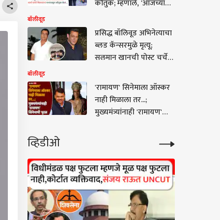
कौतुक; म्हणाले, 'आजच्या
काळात असा चित्रपट
बॉलीवूड
बनवणं...'
प्रसिद्ध बॉलिवूड अभिनेत्याचा
ब्लड कॅन्सरमुळे मृत्यू;
सलमान खानची पोस्ट चर्चेत,
दु:ख व्यक्त करत म्हणाला...
बॉलीवूड
'रामायण' सिनेमाला ऑस्कर
नाही मिळाला तर...;
मुख्यमंत्र्यांनाही 'रामायण'
सिनेमाची भुरळ, नेमकं काय
म्हणाले?
व्हिडीओ