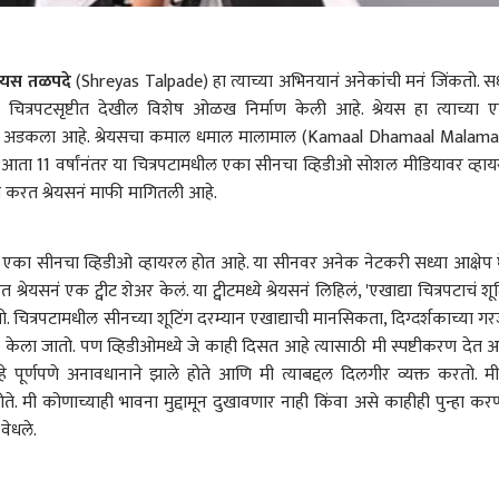
्रेयस तळपदे
(Shreyas Talpade) हा त्याच्या अभिनयानं अनेकांची मनं जिंकतो. सध
ंदी चित्रपटसृष्टीत देखील विशेष ओळख निर्माण केली आहे. श्रेयस हा त्याच्या 
ऱ्यात अडकला आहे. श्रेयसचा कमाल धमाल मालामाल (Kamaal Dhamaal Malama
. आता 11 वर्षांनंतर या चित्रपटामधील एका सीनचा व्हिडीओ सोशल मीडियावर व्हा
य करत श्रेयसनं माफी मागितली आहे.
का सीनचा व्हिडीओ व्हायरल होत आहे. या सीनवर अनेक नेटकरी सध्या आक्षेप 
रेयसनं एक ट्वीट शेअर केलं. या ट्वीटमध्ये श्रेयसनं लिहिलं, 'एखाद्या चित्रपटाचं शूट
चित्रपटामधील सीनच्या शूटिंग दरम्यान एखाद्याची मानसिकता, दिग्दर्शकाच्या गर
चार केला जातो. पण व्हिडीओमध्ये जे काही दिसत आहे त्यासाठी मी स्पष्टीकरण देत आ
 पूर्णपणे अनावधानाने झाले होते आणि मी त्याबद्दल दिलगीर व्यक्त करतो. मी
ते. मी कोणाच्याही भावना मुद्दामून दुखावणार नाही किंवा असे काहीही पुन्हा कर
 वेधले.
 कॉर्नर