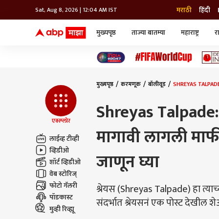
मराठी
हिंदी
Sat, Aug 8, 2026 | 12:04 AM IST
मुख्यपृष्ठ
ताज्या बातम्या
महाराष्ट्र
र
बातम्या
जॅाब माझा
लाईफ
भारत
महाराष्ट्र
टेक-गॅजेट
मुंबई
ऑटो
टेलिव्हिजन
विश्व
विश्व
मुख्यपृष्ठ
करमणूक
बॉलीवूड
SHREYAS TALPADE: च
कोल्हापूर
पुणे
Shreyas Talpade: 
नवी मुंबई
अमरावती
एक्स्प्लोर
मागावी लागली माफी;
अहमदनगर
लाईव्ह टीव्ही
अकोला
व्हिडीओ
जाणून घ्या
शॉर्ट व्हिडीओ
वेब स्टोरिज्
फोटो गॅलरी
श्रेयस (Shreyas Talpade) हा त्या
पॉडकास्ट
संदर्भात श्रेयसनं एक पोस्ट देखील श
मुव्ही रिव्ह्यू