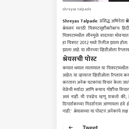
shreyas talpade
Shreyas Talpade
: प्रसिद्ध अभिनेता
श
श्रेयसनं मराठी चित्रपटसृष्टीबरोबरच हि
चित्रपटामधील सीनमुळे वादाच्या भोव
हा चित्रपट 2012 मध्ये रिलीज झाला होता
झाला आहे. या सीनच्या व्हिडीओला रिप्ला
श्रेयसची पोस्ट
कमाल धमाल मालामाल या चित्रपटामधील ए
आहेत. या व्हायरल व्हिडीओला रिप्लाय करत श्
करताना अनेक घटकांचा विचार केला जातो. 
वेळेची मर्यादा आणि बऱ्याच गोष्टींचा वि
असं नाही. मी एवढेच म्हणू शकतो की, हे
दिग्दर्शकाच्या निदर्शनास आणायला हवे हो
नाही.' श्रेयासच्या या पोस्टनं अनेकांचे लक्ष
पर्सनल