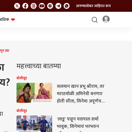
आमच्यासोबत जाहिरात करा
अधिक
शेत-शिवार
भविष्य
ून घ्या
ला
महत्त्वाच्या बातम्या
ाय?
बॉलीवूड
सलमान खान प्रभू श्रीराम, तर
मराठमोळी अभिनेत्री बनणार
होती सीता, सिनेमा अपूर्णच
राहिला कारण...
बॉलीवूड
या
'लाडू' पाहून यशपाल शर्मा
भावुक, सिनेमाचं भरभरुन