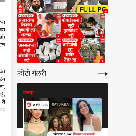
्या
एका
al)
यरल
फोटो गॅलरी
घेत
िंग
जा,
बॉलीवूड
बॉलीवूड
हे,
 ते
8 Photos
8 Photos
णार