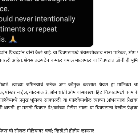
ीवालांचा गंभीर आरोप
आयोगाच्या कारभाराची
चिरफाड करणारे 7 तगडे मुद्दे
शन प्रियदर्शन यांनी केलं आहे. या चित्रपटामध्ये श्रेयससोबतच नाना पाटेकर, ओम प
ाकारली आहेत. श्रेयस तळपदेनं कमाल धमाल मालामाल या चित्रपटात जॉनी ही भूम
 पसंती मिळते. त्याच्या अभिनयाचं अनेक जण कौतुक करतात. श्रेयस हा मालिका 
 इक्बाल, पोस्टर बॉईज, गोलमाल 3, ओम शांती ओम यांसारख्या हिट चित्रपटांमध्ये काम के
लिकेमध्ये प्रमुख भूमिका साकारली. या मालिकेमधील त्याच्या अभिनयाला प्रेक्षका
 थापडी' हा मराठी चित्रपट प्रेक्षकांच्या भेटीस आला. या चित्रपटाला देखील प्रेक्षका
ीफेस"ची सोशल मीडियावर चर्चा; व्हिडीओ होतोय व्हायरल