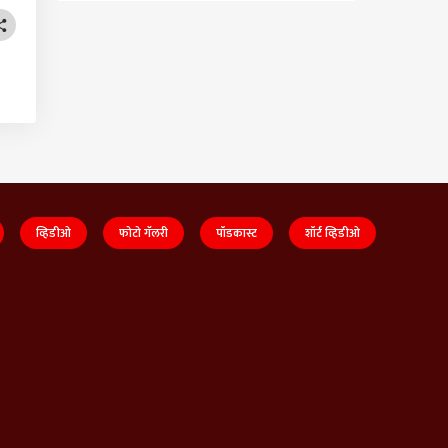
व्हिडीओ
फोटो गॅलरी
पॉडकास्ट
शॉर्ट व्हिडीओ