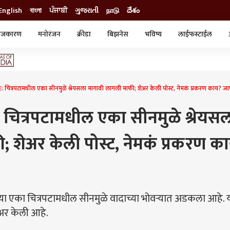
English
বাংলা
ਪੰਜਾਬੀ
ગુજરાતી
நாடு
దేశం
ाजकारण
मनोरंजन
क्रीडा
बिझनेस
भविष्य
लाईफस्टाईल
स्टाईल
क्राईम
व्यापार-उद्योग
ट्रेडिंग
ऑटो
ित्रपटामधील एका सीनमुळे श्रेयसला मागावी लागली माफी; शेअर केली पोस्ट, नेमकं प्रकरण काय? जाण
चित्रपटामधील एका सीनमुळे श्रेयस
 शेअर केली पोस्ट, नेमकं प्रकरण क
च्या एका चित्रपटामधील सीनमुळे वादाच्या भोवऱ्यात अडकला आहे. 
ेअर केली आहे.