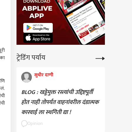
ूरी
ट्रेडिंग पर्याय
िका
सुधीर दाणी
आणि
लं.
BLOG : खड्डेमुक्त रस्त्यांची उद्दिष्टपूर्ती
ंची
होत नाही तोपर्यंत वाहनांवरील दंडात्मक
ंची
कारवाई ला स्थगिती द्या !
Opinion