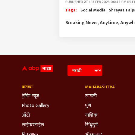
PUBLISHED AT : 13 FEB 2023 06:47 PM (IST)
Tags :
Social Media
Shreyas Tal
Breaking News, Anytime, Anyw
बातम्या
MAHARASHTRA
ट्रेडिंग न्यूज
सांगली
Photo Gallery
पुणे
ऑटो
नाशिक
लाईफस्टाईल
सिंधुदुर्ग
निवडणूक
औरंगाबाद