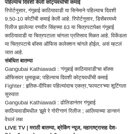
पहिल्याच दिवशी केली कोट्यवधींची कमाई
रिपोर्टनुसार, गंगूबाई काठियावाडी या सिनेमाने पहिल्याच दिवशी
9.50-10 कोटींची कमाई केली आहे. रिपोर्टनुसार, डिसेंबरमध्ये
रिलीज झालेल्या रणवीर सिंहच्या 83 या चित्रपटापेक्षा गंगूबाई
काठियावाडी या चित्रपटाला चांगला प्रतिसाद मिळत आहे. विकेंडला
या चित्रपटाचे बॉक्स ऑफिस कलेक्शन चांगले होईल, असं म्हटलं
जात आहे.
संबंधित बातम्या
Gangubai Kathiawadi : 'गंगूबाई काठियावाडी'चा बॉक्स
ऑफिसवर धुमाकूळ; पहिल्याच दिवशी कोट्यवधींची कमाई
Fighter : हृतिक-दीपिका पहिल्यांदाच एकत्र,'फायटर'च्या शूटिंगला
सुरुवात
Gangubai Kathiawadi : ढोलिडानंतर गंगूबाई
काठियावाडीमधील 'झूमे रे गोरी'गाणं रिलीज ; आलियाच्या डान्सनं
वेधलं लक्ष
LIVE TV | मराठी बातम्या, ब्रेकिंग न्यूज,
महाराष्ट्र
ासह देश-