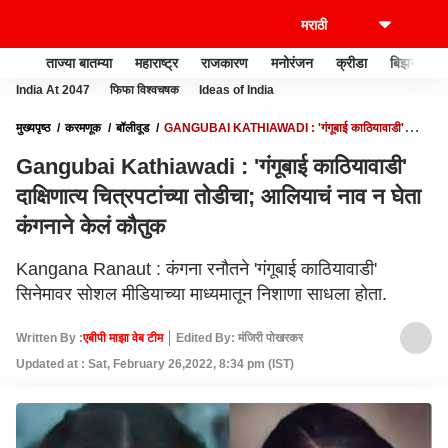
ताज्या बातम्या
महाराष्ट्र
राजकारण
मनोरंजन
क्रीडा
बिझनेस
India At 2047
फिफा विश्वचषक
Ideas of India
मुख्यपृष्ठ
करमणूक
बॉलीवूड
GANGUBAI KATHIAWADI : 'गंगूबाई काठियावाडी'
दाक्षिणात्य चित्रपटांच्या तोडीचा; आलियाचं नाव न घेता कंगनाने केलं कौतुक
Gangubai Kathiawadi : 'गंगूबाई काठियावाडी'
दाक्षिणात्य चित्रपटांच्या तोडीचा; आलियाचं नाव न घेता
कंगनाने केलं कौतुक
Kangana Ranaut : कंगना रनौतने 'गंगूबाई काठियावाडी'
सिनेमावर सोशल मीडियाच्या माध्यमातून निशाणा साधला होता.
Written By :
एबीपी माझा वेब टीम
Edited By: मंजिरी पोखरकर
Updated at : Sat, February 26,2022, 8:34 pm (IST)