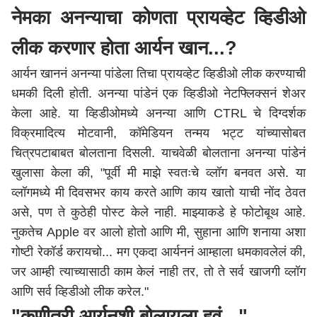
नेमका अनन्याचा कोणता प्रायव्हेट व्हिडीओ
लीक करणार होता आर्यन खान...?
आर्यन खाननं अनन्या पांडेला तिचा प्रायव्हेट व्हिडीओ लीक करण्याची
धमकी दिली होती. अनन्या पांडेनं एक व्हिडीओ नेटफ्लिक्सनं शेअर
केला आहे. या व्हिडीओमध्ये अनन्या आणि CTRL चे दिग्दर्शक
विक्रमादित्य मोटवानी, कॉमेडियन तन्मय भट्ट यांच्यासोबत
चित्रपटाबाबत बोलताना दिसली. याचवेळी बोलताना अनन्या पांडेनं
खुलासा केला की, "पूर्वी मी माझे स्वतःचे व्लॉग बनवत असे. या
व्लॉगमध्ये मी दिवसभर काय करते आणि काय खातो याची नोंद ठेवत
असे, पण ते कुठेही पोस्ट केले नाही. माझ्याकडे हे फोटोबूथ आहे.
नुकतेच Apple वर आलो होतो आणि मी, सुहाना आणि शनाया अशा
गोष्टी रेकॉर्ड करायचो... मग एकदा आर्यननं आम्हाला धमकावलेलं की,
जर आम्ही त्याच्यासाठी काम केलं नाही तर, तो ते सर्व खाजगी व्लॉग
आणि सर्व व्हिडीओ लीक करेल."
"कुणीतरी आर्यनशी बोलायला हवं..."