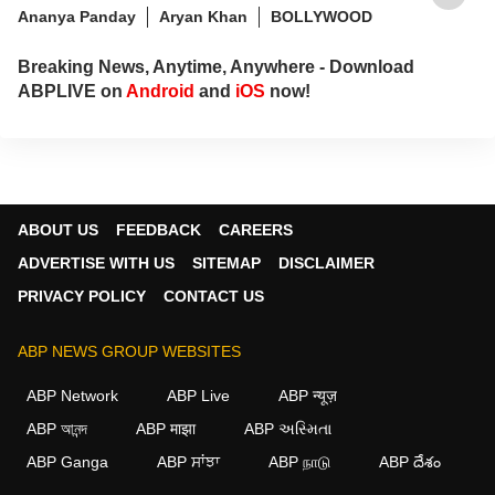
Ananya Panday
Aryan Khan
BOLLYWOOD
Breaking News, Anytime, Anywhere - Download
ABPLIVE on
Android
and
iOS
now!
ABOUT US
FEEDBACK
CAREERS
ADVERTISE WITH US
SITEMAP
DISCLAIMER
PRIVACY POLICY
CONTACT US
ABP NEWS GROUP WEBSITES
ABP Network
ABP Live
ABP न्यूज़
ABP আনন্দ
ABP माझा
ABP અસ્મિતા
ABP Ganga
ABP ਸਾਂਝਾ
ABP நாடு
ABP దేశం