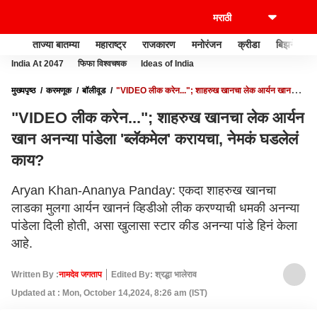
ताज्या बातम्या
महाराष्ट्र
राजकारण
मनोरंजन
क्रीडा
बिझनेस
India At 2047
फिफा विश्वचषक
Ideas of India
मुख्यपृष्ठ
करमणूक
बॉलीवूड
"VIDEO लीक करेन..."; शाहरुख खानचा लेक आर्यन खान
अनन्या पांडेला 'ब्लॅकमेल' करायचा, नेमकं घडलेलं काय?
"VIDEO लीक करेन..."; शाहरुख खानचा लेक आर्यन
खान अनन्या पांडेला 'ब्लॅकमेल' करायचा, नेमकं घडलेलं
काय?
Aryan Khan-Ananya Panday: एकदा शाहरुख खानचा
लाडका मुलगा आर्यन खाननं व्हिडीओ लीक करण्याची धमकी अनन्या
पांडेला दिली होती, असा खुलासा स्टार कीड अनन्या पांडे हिनं केला
आहे.
Written By :
नामदेव जगताप
Edited By: श्रद्धा भालेराव
Updated at : Mon, October 14,2024, 8:26 am (IST)