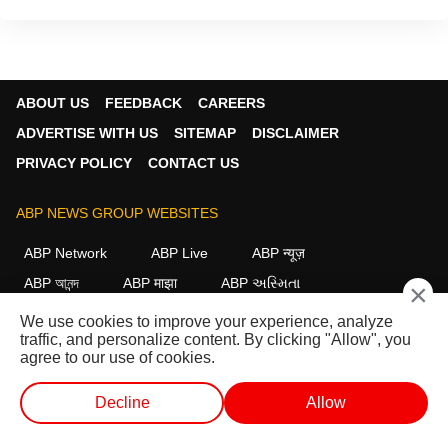
ABOUT US
FEEDBACK
CAREERS
ADVERTISE WITH US
SITEMAP
DISCLAIMER
PRIVACY POLICY
CONTACT US
ABP NEWS GROUP WEBSITES
ABP Network
ABP Live
ABP न्यूज़
ABP আনন্দ
ABP माझा
ABP અસ્મિતા
×
ABP Ganga
ABP ਸਾਂਝਾ
ABP நாடு
ABP దేశం
We use cookies to improve your experience, analyze
traffic, and personalize content. By clicking "Allow", you
FOLLOW US
agree to our use of cookies.
Decline
Allow
This website follows the
DNPA Code of Ethics.
Copyright@2026.
लाईव्ह टीव्ही
शॉर्ट व्हिडीओ
व्हिडीओ
पॉडकास्ट