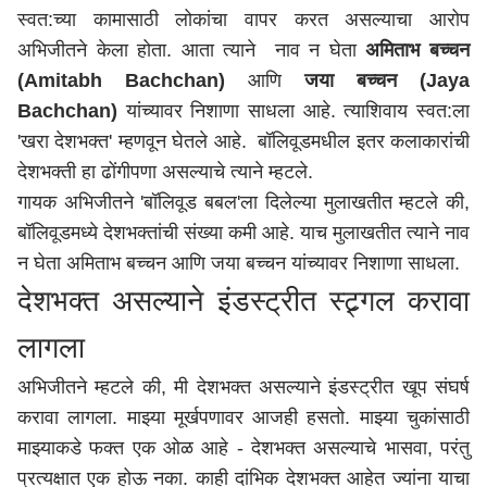
स्वत:च्या कामासाठी लोकांचा वापर करत असल्याचा आरोप
अभिजीतने केला होता. आता त्याने नाव न घेता
अमिताभ बच्चन
(Amitabh Bachchan)
आणि
जया बच्चन (Jaya
Bachchan)
यांच्यावर निशाणा साधला आहे. त्याशिवाय स्वत:ला
'खरा देशभक्त' म्हणवून घेतले आहे. बॉलिवूडमधील इतर कलाकारांची
देशभक्ती हा ढोंगीपणा असल्याचे त्याने म्हटले.
गायक अभिजीतने 'बॉलिवूड बबल'ला दिलेल्या मुलाखतीत म्हटले की,
बॉलिवूडमध्ये देशभक्तांची संख्या कमी आहे. याच मुलाखतीत त्याने नाव
न घेता अमिताभ बच्चन आणि जया बच्चन यांच्यावर निशाणा साधला.
देशभक्त असल्याने इंडस्ट्रीत स्ट्र्गल करावा
लागला
अभिजीतने म्हटले की, मी देशभक्त असल्याने इंडस्ट्रीत खूप संघर्ष
करावा लागला. माझ्या मूर्खपणावर आजही हसतो. माझ्या चुकांसाठी
माझ्याकडे फक्त एक ओळ आहे - देशभक्त असल्याचे भासवा, परंतु
प्रत्यक्षात एक होऊ नका. काही दांभिक देशभक्त आहेत ज्यांना याचा