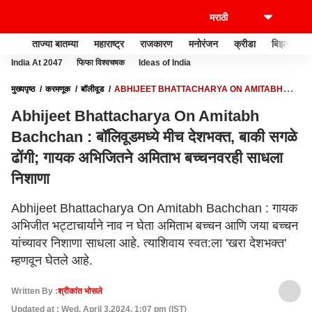
ताज्या बातम्या
महाराष्ट्र
राजकारण
मनोरंजन
क्रीडा
बिझनेस
India At 2047
फिफा विश्वचषक
Ideas of India
मुख्यपृष्ठ
करमणूक
बॉलीवूड
ABHIJEET BHATTACHARYA ON AMITABH
BACHCHAN : बॉलिवूडमध्ये मीच देशभक्त, बाकी सगळे ढोंगी; गायक अभिजितने अमिताभ
Abhijeet Bhattacharya On Amitabh
बच्चनवरही साधला निशाणा
Bachchan : बॉलिवूडमध्ये मीच देशभक्त, बाकी सगळे
ढोंगी; गायक अभिजितने अमिताभ बच्चनवरही साधला
निशाणा
Abhijeet Bhattacharya On Amitabh Bachchan : गायक
अभिजीत भट्टाचार्याने नाव न घेता अमिताभ बच्चन आणि जया बच्चन
यांच्यावर निशाणा साधला आहे. त्याशिवाय स्वत:ला 'खरा देशभक्त'
म्हणवून घेतले आहे.
Written By :
श्रीकांत भोसले
Updated at : Wed, April 3,2024, 1:07 pm (IST)