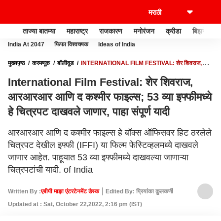
ताज्या बातम्या
महाराष्ट्र
राजकारण
मनोरंजन
क्रीडा
बिझनेस
India At 2047
फिफा विश्वचषक
Ideas of India
मुख्यपृष्ठ
करमणूक
बॉलीवूड
INTERNATIONAL FILM FESTIVAL: शेर शिवराज,
आरआरआर आणि द कश्मीर फाइल्स; 53 व्या इफ्फीमध्ये हे चित्रपट दाखवले जाणार, पाहा संपूर्ण यादी
International Film Festival: शेर शिवराज,
आरआरआर आणि द कश्मीर फाइल्स; 53 व्या इफ्फीमध्ये
हे चित्रपट दाखवले जाणार, पाहा संपूर्ण यादी
आरआरआर आणि द कश्मीर फाइल्स हे बॉक्स ऑफिसवर हिट ठरलेले
चित्रपट देखील इफ्फी (IFFI) या फिल्म फेस्टिव्हलमध्ये दाखवले
जाणार आहेत. पाहूयात 53 व्या इफ्फीमध्ये दाखवल्या जाणाऱ्या
चित्रपटांची यादी. of India
Written By :
एबीपी माझा एंटरटेनमेंट डेस्क
Edited By: प्रियांका कुलकर्णी
Updated at : Sat, October 22,2022, 2:16 pm (IST)