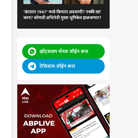
ागिरीमधील कामथे
गुलाबी साडी आणि..,
ल्हा रुग्णालयातील डॉ.
'बंटवारा 1947' मध्ये कियारा अडवाणी? नक्की खरं
अभिनेत्रीचा मोहक
न मदार लाचप्रकरणी
काय? कोणती अभिनेत्री मुख्य भूमिकेत झळकणार?
चाहत्यांना भुरळ
बित; आरोग्य विभागाची
वाई
व्हॉट्सअप चॅनल जॉईन करा
टेलिग्राम जॉईन करा