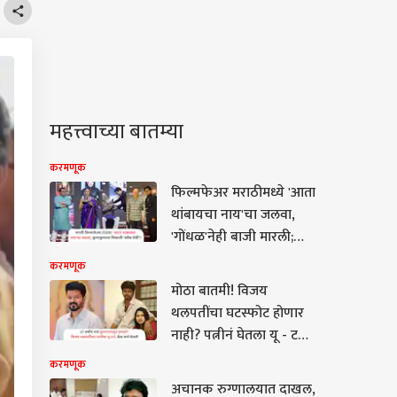
महत्त्वाच्या बातम्या
करमणूक
फिल्मफेअर मराठीमध्ये 'आता
थांबायचा नाय'चा जलवा,
'गोंधळ'नेही बाजी मारली;
'दशावतार'चाही दबदबा
करमणूक
मोठा बातमी! विजय
थलपतींचा घटस्फोट होणार
नाही? पत्नीनं घेतला यू - टर्न,
थेट केस मागे घेतली
करमणूक
अचानक रुग्णालयात दाखल,