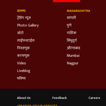
बातम्या
MAHARASHTRA
ट्रेडिंग न्यूज
सांगली
Photo Gallery
पुणे
ऑटो
नाशिक
लाईफस्टाईल
सिंधुदुर्ग
निवडणूक
औरंगाबाद
करमणूक
Mumbai
Video
Nagpur
Liveblog
भविष्य
About Us
Feedback
Careers
ABP NEWS GROUP WEBSITES