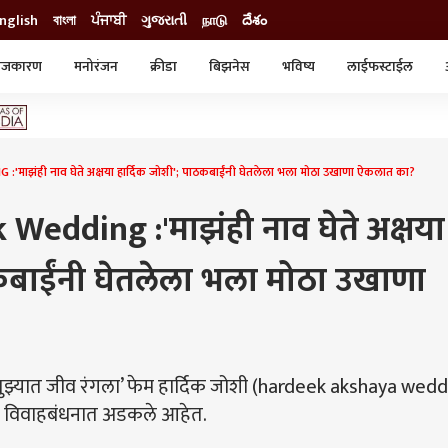
nglish
বাংলা
ਪੰਜਾਬੀ
ગુજરાતી
நாடு
దేశం
ाजकारण
मनोरंजन
क्रीडा
बिझनेस
भविष्य
लाईफस्टाईल
स्टाईल
क्राईम
व्यापार-उद्योग
ट्रेडिंग
ऑटो
ाझंही नाव घेते अक्षया हार्दिक जोशी'; पाठकबाईंनी घेतलेला भला मोठा उखाणा ऐकलात का?
edding :'माझंही नाव घेते अक्षया
ठकबाईंनी घेतलेला भला मोठा उखाणा
्यात जीव रंगला’ फेम हार्दिक जोशी (hardeek akshaya wedd
) विवाहबंधनात अडकले आहेत.