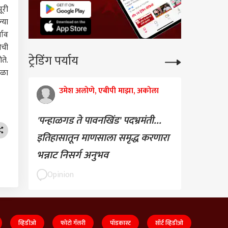
ूरी
्या
षाव
ीची
ट्रेडिंग पर्याय
ते.
हळा
उमेश अलोणे, एबीपी माझा, अकोला
'पन्हाळगड ते पावनखिंड' पदभ्रमंती...
इतिहासातून माणसाला समृद्ध करणारा
भन्नाट निसर्ग अनुभव
Opinion
व्हिडीओ
फोटो गॅलरी
पॉडकास्ट
शॉर्ट व्हिडीओ