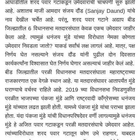
आघाडीतील शरद पवार गटाकडून उमेदवारांची चाचपणी सुरु झाली
आहे. अशातच माजी आमदार संजय दौंड (Sanjay Daund) यांचे
नाव देखील चर्चेत आहे. परंतू, शरद पवार गटाने अद्याप बीड
जिल्ह्यातील 6 विधानसभा मतदारसंघात केवळ एकच उमेदवार जाहीर
केला आहे. त्यामुळं धनंजय मुंडे यांच्या विरोधात नेमका कोणता
उमेदवार निवडला जातो? याकडं सर्वांचं लक्ष लागलं आहे. मात्र, पक्ष
निर्णय घेत नसल्याने संजय दौंड यांनी पुढील दोन दिवसात
कार्यकर्त्यांना विश्वासात घेत निर्णय घेणार असल्याचं जाहीर केलं आहे.
बीड जिल्ह्यातील परळी विधानसभा मतदारसंघाला
महाराष्ट्र
ाच्या
राजकारणात एक वेगळे स्थान आहे. या मतदारसंघावर आतापर्यंत मुंडे
घराण्याचे वर्चस्व राहिले आहे. 2019 च्या विधानसभा निवडणुकीत
परळीत भाजपच्या पंकजा मुंडे आणि राष्ट्रवादी काँग्रेसच्या धनंजय
मुंडे यांच्यात लढत झाली होती. यामध्ये पंकजा मुंडे यांचा पराभव झाला
होता. यंदा पंकजा मुंडे यांची विधानपरिषदेवर वर्णी लागल्यामुळे धनंजय
मुंडे हे अजित पवार गटाकडून परळी मतदारसंघाचे उमेदवार आहेत.
त्यांच्याविरोधात शरद पवार गटातून कोण उभे राहणार, याबद्दल