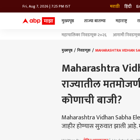
मराठी
हिंदी
E
Fri, Aug 7, 2026 | 7:25 PM IST
मुख्यपृष्ठ
ताज्या बातम्या
महाराष्ट्र
र
बातम्या
जॅाब माझा
लाईफ
महापालिका निवडणूक २०२६
आगामी निवडणुका
भारत
महाराष्ट्र
टेक-गॅजेट
मुंबई
ऑटो
टेलिव्हिजन
विश्व
विश्व
मुख्यपृष्ठ
निवडणूक
MAHARASHTRA VIDHAN SABHA 
कोल्हापूर
Maharashtra Vidh
पुणे
नवी मुंबई
अमरावती
राज्यातील मतमोजणी
अहमदनगर
अकोला
कोणाची बाजी?
Maharashtra Vidhan Sabha Elect
जाहीर होण्यास सुरुवात झाली आहे