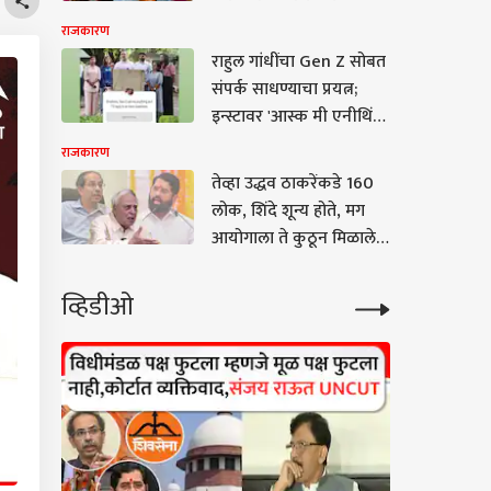
मेटावर दबाव, मेटाने असली
राजकारण
बदमाशी करत मोदींसमोर
राहुल गांधींचा Gen Z सोबत
गुडघे टेकवू नयेत;
संपर्क साधण्याचा प्रयत्न;
केजरीवालांचा गंभीर आरोप
इन्स्टावर 'आस्क मी एनीथिंग'
सेशन सुरू, म्हणाले, तुम्ही
राजकारण
मला काहीही विचारू शकता
तेव्हा उद्धव ठाकरेंकडे 160
लोक, शिंदे शून्य होते, मग
आयोगाला ते कुठून मिळाले?
असं कसं करू शकतो?
कोणत्या कायद्यानुसार केलं?
व्हिडीओ
कपिल सिब्बलांचे निवडणूको
आयोगाच्या कारभाराची
चिरफाड करणारे 7 तगडे मुद्दे