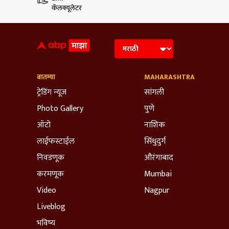
कॅलक्यूलेटर
बातम्या
MAHARASHTRA
ट्रेडिंग न्यूज
सांगली
Photo Gallery
पुणे
ऑटो
नाशिक
लाईफस्टाईल
सिंधुदुर्ग
निवडणूक
औरंगाबाद
करमणूक
Mumbai
Video
Nagpur
Liveblog
भविष्य