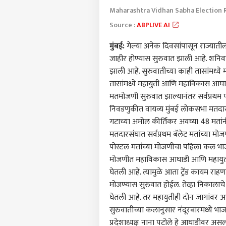
Maharashtra Vidhan Sabha Election 
Source :
ABPLIVE AI
मुंबई:
गेल्या अनेक दिवसांपासून राज्याती
जाहीर होण्यास सुरुवात झाली आहे. शनि
झाली आहे. सुरुवातीच्या काही तासांमध्य
तासांमध्ये महायुती आणि महाविकास आ
मतमोजणी सुरुवात झाल्यानंतर सर्वप्रथम
निवडणुकीत वायव्य
मुंबई
लोकसभा मतदारसं
गटाच्या अमोल कीर्तिकर अवघ्या 48 मतांनी 
मतदारसंघात सर्वप्रथम बॅलेट मतांच्या म
पोस्टल मतांच्या मोजणीचा पहिला कल भाजपच्
मोजणीत महाविकास आघाडी आणि महायुती 
पर्सनल
घेतली आहे. त्यामुळे आता ट्रेंड कायम राहण
मोजण्यास सुरुवात होईल. तेव्हा निकाला
घेतली आहे. तर महायुतीही दोन जागांवर 
टॉप
हॅलो गेस्ट
सुरुवातीच्या कलानुसार नंदूरबारमध्ये 
प्रदेशाध्यक्ष नाना पटोले हे आघाडीवर अस
राजक