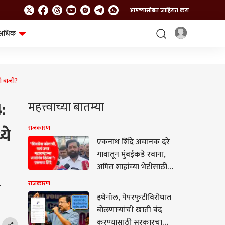
आमच्यासोबत जाहिरात करा
अधिक
शेत-शिवार
भविष्य
ी बाजी?
:
महत्त्वाच्या बातम्या
ये
राजकारण
एकनाथ शिंदे अचानक दरे
गावातून मुंबईकडे रवाना,
अमित शाहांच्या भेटीसाठी
दौरा आटोपल्याची सूत्रांची
राजकारण
ल
माहिती
इथेनॉल, पेपरफुटीविरोधात
बोलणाऱ्यांची खाती बंद
करण्यासाठी सरकारचा