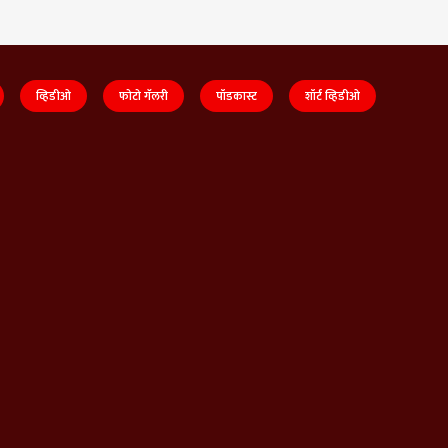
व्हिडीओ
फोटो गॅलरी
पॉडकास्ट
शॉर्ट व्हिडीओ