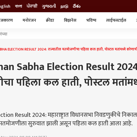
nglish
বাংলা
ਪੰਜਾਬੀ
ગુજરાતી
நாடு
దేశం
ाजकारण
मनोरंजन
क्रीडा
बिझनेस
भविष्य
लाईफस्टाईल
स्टाईल
क्राईम
व्यापार-उद्योग
ंच्या
ट्रेडिंग
ऑटो
ELECTION RESULT 2024: राज्यातील मतमोजणीचा पहिला कल हाती, पोस्टल मतांमध्ये कोणाच
an Sabha Election Result 2024
चा पहिला कल हाती, पोस्टल मतांमध्
ion Result 2024: महाराष्ट्रात विधानसभा निवडणुकीचे निका
. मतमोजणीला सुरुवात झाली असून पहिला कल हाती आला आहे.