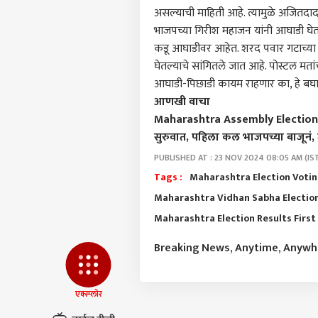
आमच्यासोबत जाहिरात करा
असल्याची माहिती आहे. त्यामुळे अजितदादा
प्रायव्हसी पॉलिसी
भाजपच्या गिरीश महाजन यांनी आघाडी घे
संपर्क साधा
कडू आघाडीवर आहेत. शरद पवार गटाच्या
करिअर
घेतल्याचे सांगितले जात आहे. पोस्टल मता
एकना
आघाडी-पिछाडी कायम राहणार का, हे बघा
फीडबॅक
गावा
आणखी वाचा
आमच्याबद्दल
अमित
भारत
Maharashtra Assembly Election Re
दौरा 
माहि
सुरुवात, पहिला कल भाजपच्या बाजूनं, त
PUBLISHED AT : 23 NOV 2024 08:05 AM (IS
Tags :
Maharashtra Election Voti
निवड
Maharashtra Vidhan Sabha Election
चूक
LOGIN
Maharashtra Election Results First
देसा
घडलं 
Breaking News, Anytime, Anyw
एक्स्प्लोर