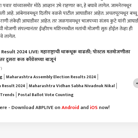
 पवार यांच्यासमोर मोठे आव्हान उभे राहणार का, हे बघावे लागेल. जामनेरमधून
तली आहे. आंबेगावमधून दिलीप वळसे पाटील आघाडीवर आहेत. अचलपूरमधून बच्चू
 राणी लंकेही आघाडीवर आहेत. तर
जळगाव
मधून भाजपच्या संजय कुटे यांनी आघाड
ंची मोजणी संपल्यानंतर ईव्हीएम मशिनमधील मतांची मोजणी सुरु होईल तेव्हा ही
थ शिंदे अचानक दरे
इथेनॉल, पेपरफुटीविरोधात
राहुल गांधींचा Gen Z सोबत
तेव्
वे लागेल.
तून मुंबईकडे रवाना,
बोलणाऱ्यांची खाती बंद
संपर्क साधण्याचा प्रयत्न;
लोक,
 शाहांच्या भेटीसाठी
करण्यासाठी सरकारचा
राजकारण
इन्स्टावर 'आस्क मी एनीथिंग'
भारत
आयोग
राज
sult 2024 LIVE: महाराष्ट्राची धाकधूक वाढली; पोस्टल मतमोजणीला
आटोपल्याची सूत्रांची
मेटावर दबाव, मेटाने असली
सेशन सुरू, म्हणाले, तुम्ही मला
असं
ती
बदमाशी करत मोदींसमोर
काहीही विचारू शकता
कोणत
र दुसरा कल काँग्रेसच्या बाजूनं
गुडघे टेकवू नयेत;
कपिल
T)
केजरीवालांचा गंभीर आरोप
आयो
चिरफ
ng
Maharashtra Assembly Election Results 2024
णूक आयोगानं केलेली
निवडणूक आयोगाने शिंदे
एकनाथ शिंदेंकडून त्या
जे क
 Result 2024
Maharashtra Vidhan Sabha Nivadnuk Nikal
 उजेडात आणली, अनिल
गटाला पक्षाचे नाव आणि चिन्ह
बैठकीत सेनेच्या घटनेत बदल,
सरक
 Trends
Postal Ballot Vote Counting
ई यांनी सुनावणीत काय
दिले त्यामुळे विधिमंडळ
कपिल सिब्बल तारीख सांगत
सरका
ते सांगितलं
पक्षाचा एक गट आता मूळ पक्ष
म्हणाले...
दिसत
झाला; कपिल सिब्बलांनी
जात 
here - Download ABPLIVE on
Android
and
iOS
now!
कळीचा मुद्दा मांडला
तार
दिपक