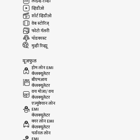
लाईव्ह टीव्ही
व्हिडीओ
शॉर्ट व्हिडीओ
वेब स्टोरिज्
फोटो गॅलरी
पॉडकास्ट
मुव्ही रिव्ह्यू
यूजफुल
होम लोन EMI
कॅलक्यूलेटर
बीएमआय
कॅलक्यूलेटर
वय मोजा/ वय
कॅलक्यूलेटर
एज्युकेशन लोन
EMI
कॅलक्यूलेटर
कार लोन EMI
कॅलक्यूलेटर
पर्सनल लोन
EMI