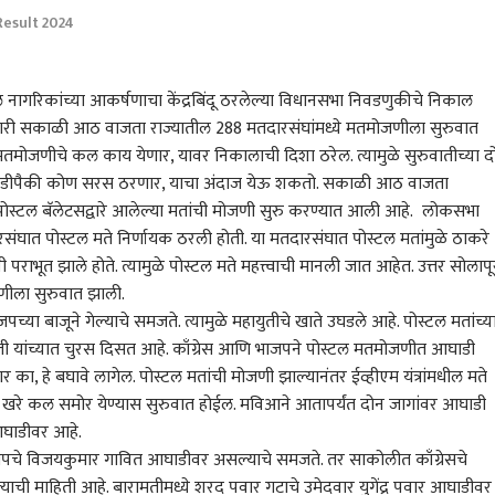
Result 2024
ल नागरिकांच्या आकर्षणाचा केंद्रबिंदू ठरलेल्या विधानसभा निवडणुकीचे निकाल
वारी सकाळी आठ वाजता राज्यातील 288 मतदारसंघांमध्ये मतमोजणीला सुरुवात
े मतमोजणीचे कल काय येणार, यावर निकालाची दिशा ठरेल. त्यामुळे सुरुवातीच्या द
घाडीपैकी कोण सरस ठरणार, याचा अंदाज येऊ शकतो. सकाळी आठ वाजता
 पोस्टल बॅलेटसद्वारे आलेल्या मतांची मोजणी सुरु करण्यात आली आहे. लोकसभा
घात पोस्टल मते निर्णायक ठरली होती. या मतदारसंघात पोस्टल मतांमुळे ठाकरे
पराभूत झाले होते. त्यामुळे पोस्टल मते महत्त्वाची मानली जात आहेत. उत्तर
सोलापू
ोजणीला सुरुवात झाली.
या बाजूने गेल्याचे समजते. त्यामुळे महायुतीचे खाते उघडले आहे. पोस्टल मतांच्य
यांच्यात चुरस दिसत आहे. काँग्रेस आणि भाजपने पोस्टल मतमोजणीत आघाडी
 कॉर्नर
ार का, हे बघावे लागेल. पोस्टल मतांची मोजणी झाल्यानंतर ईव्हीएम यंत्रांमधील मते
चे खरे कल समोर येण्यास सुरुवात होईल. मविआने आतापर्यंत दोन जागांवर आघाडी
आघाडीवर आहे.
 आर्टिकल
टॉप रील्स
भाजपचे विजयकुमार गावित आघाडीवर असल्याचे समजते. तर साकोलीत काँग्रेसचे
ल्याची माहिती आहे. बारामतीमध्ये शरद पवार गटाचे उमेदवार युगेंद्र पवार आघाडीवर
ारण
राजकारण
राजकारण
राज