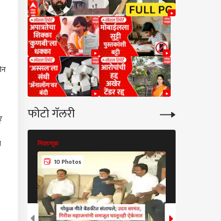
ोन
फोटो गॅलरी
र
ा
निवडणूक
निवडणूक
10 Photos
7 Photos
कारण