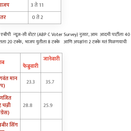
भाजप
3 ते 11
इतर
0 ते 2
 तर एबीपी न्यूज़-सी वोटर (ABP C Voter Survey) नुसार, आम आदमी पार्टीला 40
युतला 20 टक्के, भाजप युतीला 8 टक्के आणि अपक्षांना 2 टक्के मतं मिळणयाची
जानेवारी
जाब
फेब्रुवारी
वंत मान
23.3
35.7
आप)
णजित
ह चन्नी
28.8
25.9
ग्रेस)
बीर सिंग