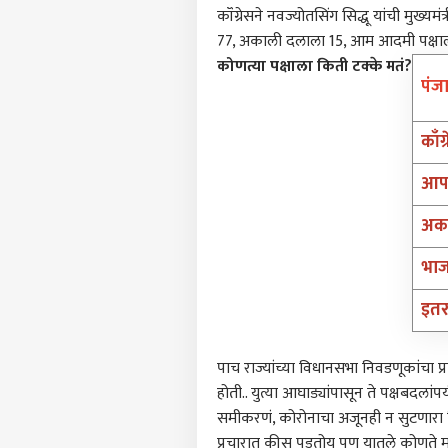
महाग
कॉंग्रेसने नवज्योतसिंग सिद्धू यांची मुख्
LOGIN
रेपो
77, अकाली दलाला 15, आम आदमी पक्षाला
'वेट
कोणत्या पक्षाला किती टक्के मतं?
पं
काँग्
आ
अक
भा
इत
पाच राज्यांच्या विधानसभा निवडणूकांचा प्
होती.. युत्या आघाड्यांपासून ते पक्षबदलां
समीकरणं, कोरोनाचा अजूनही न सुटणारा व
प्रचारात कीस पडतोय पण यातले कोणते मुद