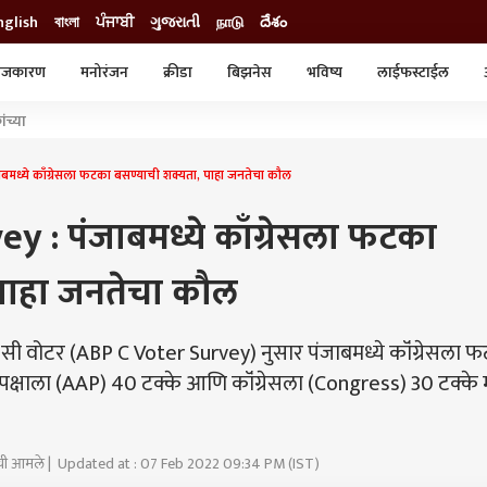
nglish
বাংলা
ਪੰਜਾਬੀ
ગુજરાતી
நாடு
దేశం
ाजकारण
मनोरंजन
क्रीडा
बिझनेस
भविष्य
लाईफस्टाईल
स्टाईल
क्राईम
व्यापार-उद्योग
ंच्या
ट्रेडिंग
ऑटो
ध्ये काँग्रेसला फटका बसण्याची शक्यता, पाहा जनतेचा कौल
 : पंजाबमध्ये काँग्रेसला फटका
पाहा जनतेचा कौल
-सी वोटर (ABP C Voter Survey) नुसार पंजाबमध्ये कॉंग्रेसला 
्षाला (AAP) 40 टक्के आणि कॉंग्रेसला (Congress) 30 टक्के 
राची आमले | Updated at : 07 Feb 2022 09:34 PM (IST)