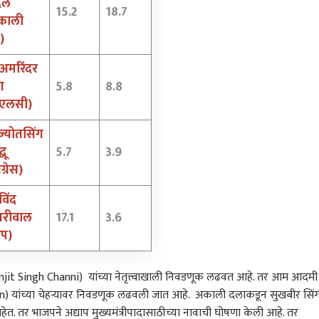
दल
15.2
18.7
काली
 कॉर्नर
)
 अमरिंदर
 आर्टिकल
टॉप रील्स
ग
5.8
8.8
ीएलसी)
ती संभाजीनगर
राजकारण
राजकारण
राज
्योतसिंग
धू
5.7
3.9
ँग्रेस)
िंद
संभाजीनगरमधील
वाल्मिक कराडला नागपूर
विद्यार्थ्यांचे गुन्हेगार
ठरल
जरीवाल
17.1
3.6
ीवर एफडीएची धाड,
कारागृहात पाठवा,
असल्यानेच अमित शाह तोंड
शेतक
ध्ये भरलेलं पनीर अन् तूप
र-उद्योग
पोलिसांवरही गुन्हे दाखल करा;
राजकारण
लपवत आहेत; गृहमंत्री संसदेत
राजकारण
कर्ज
राज
आप)
डलं, किळस आणणारे
सुप्रिया सुळेंची CM
येत नसल्याने राहुल गांधींचा
नवीन
फडणवीसांकडे मागणी
हल्लाबोल
सांग
ranjit Singh Channi) यांच्या नेतृत्त्वाखाली निवडणूक लढवत आहे. तर आम आदमी
) यांच्या चेहऱ्यावर निवडणूक लढवली जात आहे. अकाली दलाकडून सुखबीर सिं
त. तर भाजपने अद्याप मुख्यमंत्रीपादासाठीच्या नावाची घोषणा केली आहे. तर
ारांना दिलासा...
सुरेश धसांची हात जोडून
महाराष्ट्रात ‘ॲनालॉग पनीर’वर
आता 