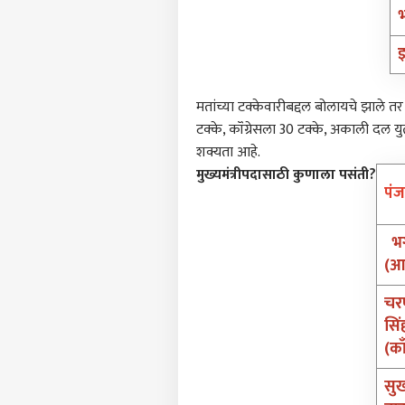
मतांच्या टक्केवारीबद्दल बोलायचे झाले
टक्के, कॉंग्रेसला 30 टक्के, अकाली दल 
शक्यता आहे.
मुख्यमंत्रीपदासाठी कुणाला पसंती?
पं
भग
(
चर
सिं
(काँ
सुख