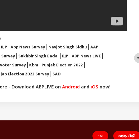
)
BJP
Abp News Survey
Navjot Singh Sidhu
AAP
 Survey
Sukhbir Singh Badal
BJP
ABP News LIVE
voter Survey
Kbm
Punjab Election 2022
jab Election 2022 Survey
SAD
here - Download ABPLIVE on
Android
and
iOS
now!
गेम्स
लाईव्ह टीव्ही