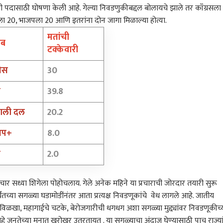
ाईचा दबाव कायम, तरी
अमृता फडणवीसांना विनंती,
वर्षभराची बंदी, तुकाराम मुंढेंचा
मंतर
यमंत्री पदासाठी घोषणा केली आहे. गेल्या निवडणुकीबद्दल बोलायचे झाले तर कॉंग्रसला
 दर जैसे थे; आरबीआयची
साहेबांना तेवढं सांगा;
आणखी एक तडाखा; हॉटेल,
विद्य
 20, भाजपला 20 आणि इतरांना दोन जागा मिळाल्या होत्या.
 अँड वॉच' भूमिका कायम
बीडसाठी केली विशेष मागणी
रेस्टॉरंट आणि केटरर्सनाही
उपोष
वापरास मनाई
सांग
मतांची
जाब
अन्न
टक्केवारी
विध
रेस
30
प
39.8
ाली दल
20.2
जप+
8.0
र
2.0
रचार सध्या शिगेला पोहोचलाय. गेले अनेक महिने या प्रचाराची जोरदार तयारी सुरू
पर्यंतच्या सगळ्या घडामोडींनंतर आता प्रत्यक्ष निवडणूकांचे वेध लागले आहे. जातीय
िळखा, महागाईचे चटके, बेरोजगारीची धगधग अशा सगळ्या मुद्द्यांवर निवडणूकीच्
्दे जनतेच्या मनात खरोखर उतरतायत . या सगळ्याचा अंदाज घेण्यासाठी पाच राज्या