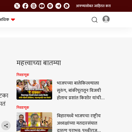
आमच्यासोबत जाहिरात करा
अधिक
शेत-शिवार
भविष्य
महत्त्वाच्या बातम्या
निवडणूक
भाजपच्या बालेकिल्ल्याला
सुरुंग, बांकीपूरातून विजयी
फटका
होताच प्रशांत किशोर यांची
मतं
पहिली प्रतिक्रिया,
निवडणूक
महाराष्ट्राचंही नाव घेतलं!
बिहारमध्ये भाजपचा राष्ट्रीय
अध्यक्षांच्या मतदारसंघात
दारुण पराभव; पृथ्वीराज