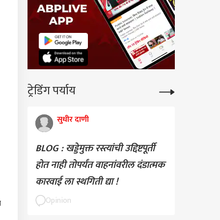
कारण
ट्रेडिंग पर्याय
सुधीर दाणी
ेली तारीख उजाडली, पण
BLOG : खड्डेमुक्त रस्त्यांची उद्दिष्टपूर्ती
ऱ्यांच्या खात्यात
माफीचे पैसे जाण्यात
कारण
होत नाही तोपर्यंत वाहनांवरील दंडात्मक
 अडचण, मंत्र्यांनी
ितलं कारण
कारवाई ला स्थगिती द्या !
Opinion
ग
रांचीमध्ये जंतर