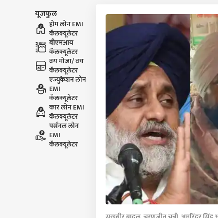
यूजफुल
होम लोन EMI
कॅलक्यूलेटर
बीएमआय
कॅलक्यूलेटर
वय मोजा/ वय
कॅलक्यूलेटर
एज्युकेशन लोन
EMI
कॅलक्यूलेटर
कार लोन EMI
कॅलक्यूलेटर
पर्सनल लोन
EMI
कॅलक्यूलेटर
सुखबीर बादल, चरणजीत चन्नी, अमरिंदर सिंह