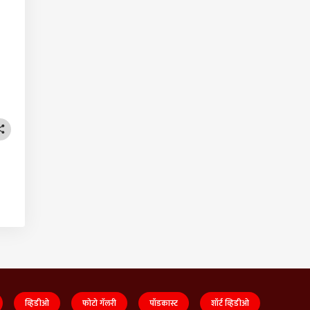
व्हिडीओ
फोटो गॅलरी
पॉडकास्ट
शॉर्ट व्हिडीओ