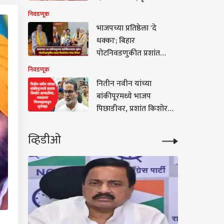
चव्हाणांनी सांगितलं
निवडणूक
राज'कारण', पहिली
भाजपच्या प्रतिष्ठेला 'दे
प्रतिक्रिया
धक्का'; बिहार
पोटनिवडणुकीत प्रशांत
किशोरांचा मोठा विजय, 30
निवडणूक
वर्षांपासूनच्या
नितीन नवीन यांच्या
बालेकिल्ल्याला सुरुंग
बांकीपूरमध्ये भाजप
पिछाडीवर, प्रशांत किशोर
यांना निकालापूर्वीच
राजदच्या मित्रपक्षाच्या
व्हिडीओ
शुभेच्छा