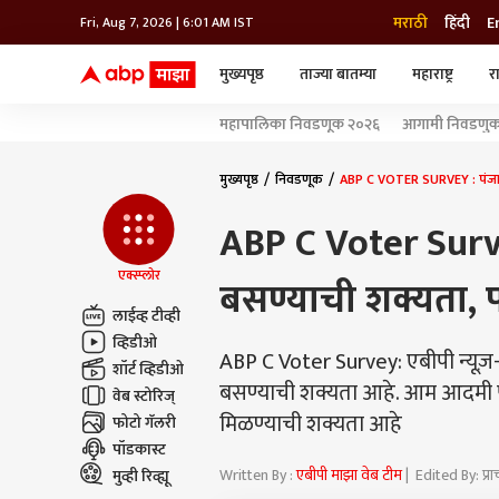
मराठी
हिंदी
E
Fri, Aug 7, 2026 | 6:01 AM IST
मुख्यपृष्ठ
ताज्या बातम्या
महाराष्ट्र
र
बातम्या
जॅाब माझा
लाईफ
महापालिका निवडणूक २०२६
आगामी निवडणुका
भारत
महाराष्ट्र
टेक-गॅजेट
मुंबई
ऑटो
टेलिव्हिजन
विश्व
विश्व
मुख्यपृष्ठ
निवडणूक
ABP C VOTER SURVEY : पंजाबम
कोल्हापूर
ABP C Voter Survey
पुणे
नवी मुंबई
अमरावती
एक्स्प्लोर
बसण्याची शक्यता, 
अहमदनगर
लाईव्ह टीव्ही
अकोला
व्हिडीओ
ABP C Voter Survey: एबीपी न्यूज़
शॉर्ट व्हिडीओ
बसण्याची शक्यता आहे. आम आदमी पक
वेब स्टोरिज्
मिळण्याची शक्यता आहे
फोटो गॅलरी
पॉडकास्ट
Written By :
एबीपी माझा वेब टीम
| Edited By: प्
मुव्ही रिव्ह्यू