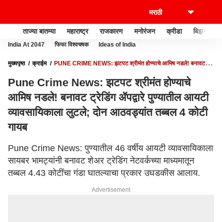
ताज्या बातम्या
महाराष्ट्र
राजकारण
मनोरंजन
क्रीडा
बिझनेस
India At 2047
फिफा विश्वचषक
Ideas of India
मुख्यपृष्ठ
क्राईम
PUNE CRIME NEWS: झटपट श्रीमंत होण्याचे आमिष नडले! बनावट
ट्रेडिंग ॲपद्वारे पुण्यातील आयटी व्यावसायिकाला लुटले; दोन आठवड्यांत तब्बल 4 कोटी गायब
Pune Crime News: झटपट श्रीमंत होण्याचे
आमिष नडले! बनावट ट्रेडिंग ॲपद्वारे पुण्यातील आयटी
व्यावसायिकाला लुटले; दोन आठवड्यांत तब्बल 4 कोटी
गायब
Pune Crime News: पुण्यातील 46 वर्षीय आयटी व्यावसायिकाला
सायबर भामट्यांनी बनावट शेअर ट्रेडिंग नेटवर्कच्या माध्यमातून
तब्बल 4.43 कोटींचा गंडा घातल्याचा प्रकार उघडकीस आलाय.
Advertisement