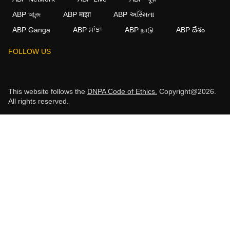
ABP আনন্দ
ABP माझा
ABP અસ્મિતા
ABP Ganga
ABP ਸਾਂਝਾ
ABP நாடு
ABP దేశం
FOLLOW US
This website follows the
DNPA Code of Ethics.
Copyright@2026.
All rights reserved.