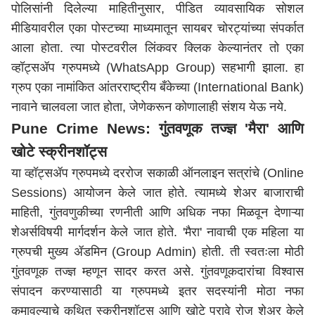
पोलिसांनी दिलेल्या माहितीनुसार, पीडित व्यावसायिक सोशल
मीडियावरील एका पोस्टच्या माध्यमातून सायबर चोरट्यांच्या संपर्कात
आला होता. त्या पोस्टवरील लिंकवर क्लिक केल्यानंतर तो एका
व्हॉट्सॲप ग्रुपमध्ये (WhatsApp Group) सहभागी झाला. हा
ग्रुप एका नामांकित आंतरराष्ट्रीय बँकेच्या (International Bank)
नावाने चालवला जात होता, जेणेकरून कोणालाही संशय येऊ नये.
Pune Crime News: गुंतवणूक तज्ज्ञ 'मैरा' आणि
खोटे स्क्रीनशॉट्स
या व्हॉट्सॲप ग्रुपमध्ये दररोज सकाळी ऑनलाइन सत्रांचे (Online
Sessions) आयोजन केले जात होते. त्यामध्ये शेअर बाजाराची
माहिती, गुंतवणुकीच्या रणनीती आणि अधिक नफा मिळवून देणाऱ्या
शेअर्सविषयी मार्गदर्शन केले जात होते. 'मैरा' नावाची एक महिला या
ग्रुपची मुख्य ॲडमिन (Group Admin) होती. ती स्वतःला मोठी
गुंतवणूक तज्ज्ञ म्हणून सादर करत असे. गुंतवणूकदारांचा विश्वास
संपादन करण्यासाठी या ग्रुपमध्ये इतर सदस्यांनी मोठा नफा
कमावल्याचे कथित स्क्रीनशॉट्स आणि खोटे पुरावे रोज शेअर केले