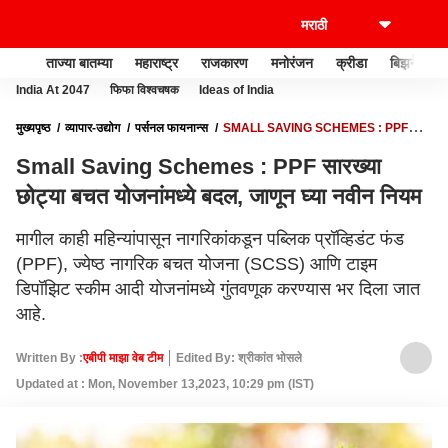
ताज्या बातम्या
महाराष्ट्र
राजकारण
मनोरंजन
क्रीडा
बिझनेस
India At 2047
फिफा विश्वचषक
Ideas of India
मुख्यपृष्ठ
व्यापार-उद्योग
पर्सनल फायनान्स
SMALL SAVING SCHEMES : PPF
सारख्या छोट्या बचत योजनांमध्ये बदल, जाणून घ्या नवीन नियम
Small Saving Schemes : PPF सारख्या
छोट्या बचत योजनांमध्ये बदल, जाणून घ्या नवीन नियम
मागील काही महिन्यांपासून नागरिकांकडून पब्लिक प्रॉव्हिडंट फंड
(PPF), ज्येष्ठ नागरिक बचत योजना (SCSS) आणि टाइम
डिपॉझिट स्कीम आदी योजनांमध्ये गुंतवणूक करण्यास भर दिला जात
आहे.
Written By :
एबीपी माझा वेब टीम
Edited By: श्रीकांत भोसले
Updated at : Mon, November 13,2023, 10:29 pm (IST)