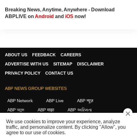
Breaking News, Anytime, Anywhere - Download
ABPLIVE on
Android
and
iOS
now!
ABOUT US
FEEDBACK
CAREERS
ADVERTISE WITH US
SITEMAP
DISCLAIMER
PRIVACY POLICY
CONTACT US
ABP NEWS GROUP WEBSITES
ABP Network
ABP Live
ABP न्यूज़
ABP আনন্দ
ABP माझा
ABP અસ્મિતા
×
ABP Ganga
ABP ਸਾਂਝਾ
ABP நாடு
ABP దేశం
We use cookies to improve your experience, analyze
traffic, and personalize content. By clicking "Allow", you
FOLLOW US
agree to our use of cookies.