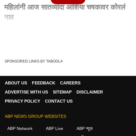
महिलांनी आज सातव्यांदा आशिया चषकावर कोरलं
नाव
Written By :
abp majha web team
15 Oct 2022 05:41 PM (IST)
भारतीय महिलांनी आज सातव्यांदा आशिया चषकावर नाव कोरलं. अंतिम
सामन्यात भारताने श्रीलंकेचा आठ विकेट्सन...
see more
SPONSORED LINKS BY TABOOLA
Cricket
Asia Cup 2022
Womens Asia Cup 2022
Tags :
ABOUT US
FEEDBACK
CAREERS
ADVERTISE WITH US
SITEMAP
DISCLAIMER
PRIVACY POLICY
CONTACT US
ABP NEWS GROUP WEBSITES
ABP Network
ABP Live
ABP न्यूज़