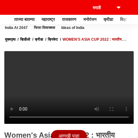
ताज्या बातम्या
महाराष्ट्र
राजकारण
मनोरंजन
क्रीडा
बिझनेस
India At 2047
फिफा विश्वचषक
Ideas of India
मुख्यपृष्ठ
व्हिडीओ
क्रीडा
क्रिकेट
WOMEN'S ASIA CUP 2022 : भारतीय
महिलांनी आज सातव्यांदा आशिया चषकावर कोरलं नाव
Women's Asia Cup 2022 : भारतीय
आणखी पाहा