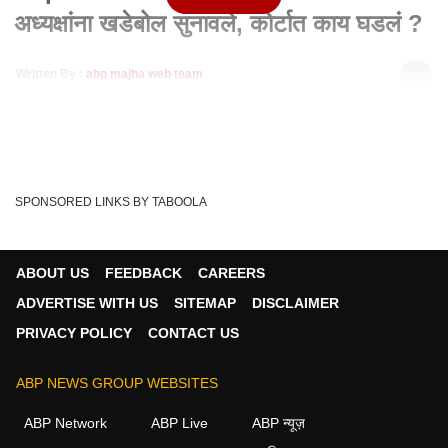
अध्यक्षांना खडेबोल सुनावले, कोर्टात काय घडलं ?
Written By :
abp majha web team
30 Oct 2023 07:49 PM (IST)
Supreme Court : सरन्यायाधीशांनी विधानसभा अध्यक्षांना खडेबोल
सुनावले, कोर्टात काय घडलं ?
Chief Justice
Assembly Speaker
Tags :
SPONSORED LINKS BY TABOOLA
Maharashtra Politics
SUPREME COURT
ABOUT US
FEEDBACK
CAREERS
ADVERTISE WITH US
SITEMAP
DISCLAIMER
राजकारण व्हिडीओ
PRIVACY POLICY
CONTACT US
राजकारण
ABP NEWS GROUP WEBSITES
ABP Network
ABP Live
ABP न्यूज़