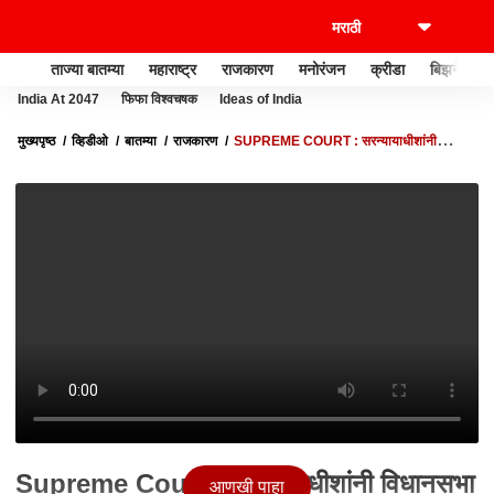
ताज्या बातम्या
महाराष्ट्र
राजकारण
मनोरंजन
क्रीडा
बिझनेस
India At 2047
फिफा विश्वचषक
Ideas of India
मुख्यपृष्ठ
व्हिडीओ
बातम्या
राजकारण
SUPREME COURT : सरन्यायाधीशांनी
विधानसभा अध्यक्षांना खडेबोल सुनावले, कोर्टात काय घडलं ?
Supreme Court : सरन्यायाधीशांनी विधानसभा
आणखी पाहा