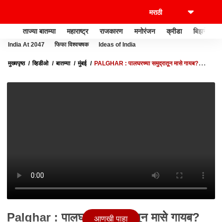
ताज्या बातम्या
महाराष्ट्र
राजकारण
मनोरंजन
क्रीडा
बिझनेस
India At 2047
फिफा विश्वचषक
Ideas of India
मुख्यपृष्ठ
व्हिडीओ
बातम्या
मुंबई
PALGHAR : पालघरच्या समुद्रातून मासे गायब?
स्थानिक मच्छिमार बांधवांवर मोठं संकट!
Palghar : पालघरच्या समुद्रातून मासे गायब?
आणखी पाहा