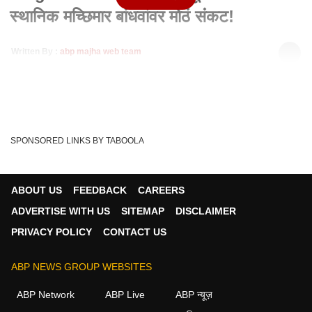
स्थानिक मच्छिमार बांधवांवर मोठं संकट!
Written By :
abp majha web team
05 Jan 2022 11:00 PM (IST)
पालघर मधील समुद्रातील माशांचा उत्पादन प्रचंड घटले असून याचा मोठा
फटका स्थानिक मच्छीमार तसंच मासेमार...
see more
Palghar
Fish
Palghar Fishing
Tags :
SPONSORED LINKS BY TABOOLA
ABOUT US
FEEDBACK
CAREERS
मुंबई व्हिडीओ
ADVERTISE WITH US
SITEMAP
DISCLAIMER
PRIVACY POLICY
CONTACT US
मुंबई
ABP NEWS GROUP WEBSITES
ABP Network
ABP Live
ABP न्यूज़