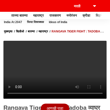
ताज्या बातम्या
महाराष्ट्र
राजकारण
मनोरंजन
क्रीडा
बिझनेस
India At 2047
फिफा विश्वचषक
Ideas of India
मुख्यपृष्ठ
व्हिडीओ
बातम्या
महाराष्ट्र
RANGAVA TIGER FIGHT : TADOBA
व्याघ्र प्रकल्पातील रानगवा-वाघाच्या झुंजीचा थरार कॅमेऱ्यात कैद
Rangava Tiger Fight : Tadoba व्याघ्र
आणखी पाहा