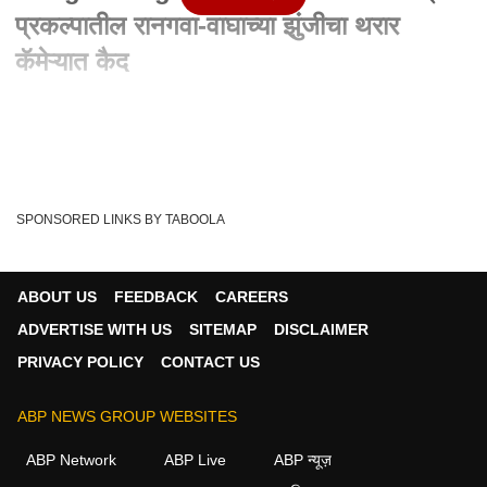
प्रकल्पातील रानगवा-वाघाच्या झुंजीचा थरार
कॅमेऱ्यात कैद
Written By :
abp majha web team
18 Feb 2024 09:22 AM (IST)
Rangava Tiger Fight : Tadoba व्याघ्र प्रकल्पातील रानगवा-वाघाच्या
झुंजीचा थरार कॅमेऱ्यात कैद ताडोबा ...
see more
SPONSORED LINKS BY TABOOLA
Jungle
Tiger
Tadoba National Park
Tags :
Rangava
'Maharashtra
ABOUT US
FEEDBACK
CAREERS
ADVERTISE WITH US
SITEMAP
DISCLAIMER
PRIVACY POLICY
CONTACT US
महाराष्ट्र व्हिडीओ
ABP NEWS GROUP WEBSITES
महाराष्ट्र
ABP Network
ABP Live
ABP न्यूज़