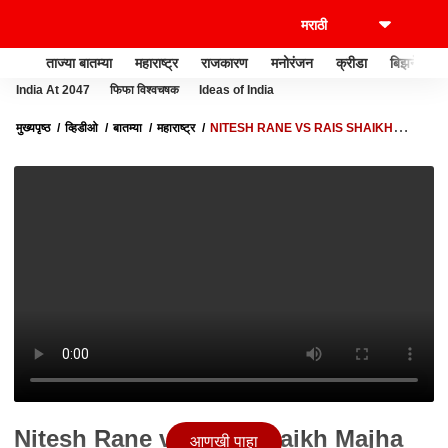
ताज्या बातम्या
महाराष्ट्र
राजकारण
मनोरंजन
क्रीडा
बिझनेस
India At 2047
फिफा विश्वचषक
Ideas of India
मुख्यपृष्ठ
व्हिडीओ
बातम्या
महाराष्ट्र
NITESH RANE VS RAIS SHAIKH
MAJHA VISION : जिहाद ते हिंदुत्व ; नितेश राणे-रईस शेख यांच्यात खडाजंगी
Nitesh Rane vs Rais Shaikh Majha
आणखी पाहा