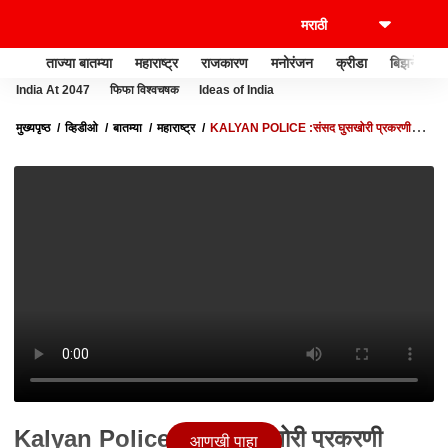
ताज्या बातम्या
महाराष्ट्र
राजकारण
मनोरंजन
क्रीडा
बिझनेस
India At 2047
फिफा विश्वचषक
Ideas of India
मुख्यपृष्ठ
व्हिडीओ
बातम्या
महाराष्ट्र
KALYAN POLICE :संसद घुसखोरी प्रकरणी
पोलीस अॅक्शन मोडवर,अहिल्याबाई चौकातील फटाके विक्रेत्यांची चौकशी
Kalyan Police :संसद घुसखोरी प्रकरणी
आणखी पाहा