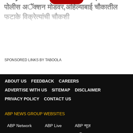
पोलीस अॅक्शन मोडवर,अहिल्याबाई चौकातील
फटाके विक्रेत्यांची चौकशी
Written By :
abp majha web team
16 Dec 2023 10:42 AM (IST)
संसद घुसखोरी प्रकरणी कल्याण पोलीस अॅक्शन मोडवर, कल्याणच्या
अहिल्याबाई चौकातील फटाके विक्रेत्यांची च...
see more
SPONSORED LINKS BY TABOOLA
Parliament
Kalyan
Police
Smoke Candles
Tags :
ABOUT US
FEEDBACK
CAREERS
ADVERTISE WITH US
SITEMAP
DISCLAIMER
महाराष्ट्र व्हिडीओ
PRIVACY POLICY
CONTACT US
महाराष्ट्र
ABP NEWS GROUP WEBSITES
ABP Network
ABP Live
ABP न्यूज़