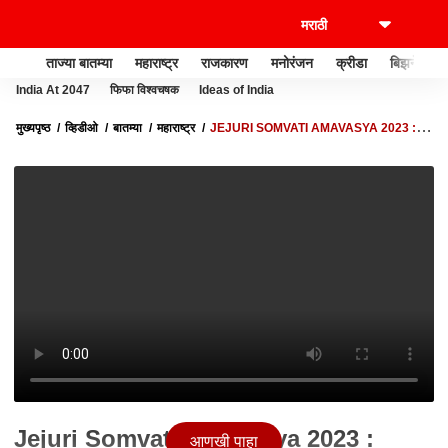
ताज्या बातम्या
महाराष्ट्र
राजकारण
मनोरंजन
क्रीडा
बिझनेस
India At 2047
फिफा विश्वचषक
Ideas of India
मुख्यपृष्ठ
व्हिडीओ
बातम्या
महाराष्ट्र
JEJURI SOMVATI AMAVASYA 2023 :
जेजुरीत सोमवती यात्रा, भाविकांची गर्दी : ABP MAJHA
Jejuri Somvati Amavasya 2023 :
आणखी पाहा