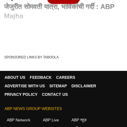
जेजुरीत सोमवती यात्रा, भाविकांची गर्दी : ABP
Majha
Written By :
abp majha web team
13 Nov 2023 07:50 AM (IST)
Khandoba Somvati Amavasya Yatra: महाराष्ट्राचं कुलदैवत
असलेल्या खंडोबाची (Khandoba Mandir) जेजुरी (...
see more
SPONSORED LINKS BY TABOOLA
Jejuri
'Maharashtra
Somvati Amavasya 2023
Tags :
ABOUT US
FEEDBACK
CAREERS
ADVERTISE WITH US
SITEMAP
DISCLAIMER
महाराष्ट्र व्हिडीओ
PRIVACY POLICY
CONTACT US
महाराष्ट्र
ABP NEWS GROUP WEBSITES
ABP Network
ABP Live
ABP न्यूज़