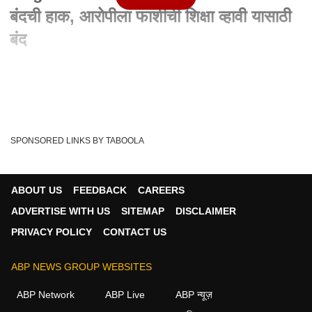
बंदची हाक, आरोपीला फाशीची शिक्षा व्हावी यासाठी
बंद
Written By :
abp majha web team
05 Aug 2023 12:04 PM (IST)
Jalgaon Molestation Case: भडगावात बंदची हाक, आरोपीला फाशीची
शिक्षा व्हावी यासाठी बंद
SPONSORED LINKS BY TABOOLA
Jalgaon
Molestation Case
ABP माझा
Bhadgan
Tags :
ABOUT US
FEEDBACK
CAREERS
ADVERTISE WITH US
SITEMAP
DISCLAIMER
महाराष्ट्र व्हिडीओ
PRIVACY POLICY
CONTACT US
महाराष्ट्र
ABP NEWS GROUP WEBSITES
ABP Network
ABP Live
ABP न्यूज़