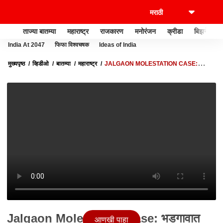
ताज्या बातम्या
महाराष्ट्र
राजकारण
मनोरंजन
क्रीडा
बिझनेस
India At 2047
फिफा विश्वचषक
Ideas of India
मुख्यपृष्ठ
व्हिडीओ
बातम्या
महाराष्ट्र
JALGAON MOLESTATION CASE:
भडगावात बंदची हाक, आरोपीला फाशीची शिक्षा व्हावी यासाठी बंद
Jalgaon Molestation Case: भडगावात
आणखी पाहा