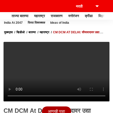
ताज्या बातम्या
महाराष्ट्र
राजकारण
मनोरंजन
क्रीडा
बिझनेस
India At 2047
फिफा विश्वचषक
Ideas of India
मुख्यपृष्ठ
व्हिडीओ
बातम्या
महाराष्ट्र
CM DCM AT DELHI: सीमावादावर उद्या
मुख्यमंत्री शिंदे आणि उपमुख्यमंत्री दिल्लीत, बोम्मई उपस्थित राहणार
CM DCM At Delhi: सीमावादावर उद्या
आणखी पाहा