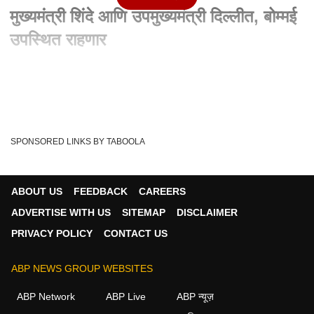
मुख्यमंत्री शिंदे आणि उपमुख्यमंत्री दिल्लीत, बोम्मई
उपस्थित राहणार
Written By :
abp majha web team
13 Dec 2022 09:09 PM (IST)
सीमावादावर उद्या मुख्यमंत्री शिंदे आणि उपमुख्यमंत्री दिल्लीत. केंद्रीय
गृहमंत्री अमित शाह यांच्या उ...
see more
SPONSORED LINKS BY TABOOLA
Amit Shah
Delhi
Deputy Chief Minister
Tags :
Union Home Minister
Karnataka Chief Minister
ABOUT US
FEEDBACK
CAREERS
Bommai
Chief Minister Shinde
Borderism
ADVERTISE WITH US
SITEMAP
DISCLAIMER
Meeting In Presence
PRIVACY POLICY
CONTACT US
ABP NEWS GROUP WEBSITES
महाराष्ट्र व्हिडीओ
ABP Network
ABP Live
ABP न्यूज़