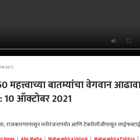
PM (IST)
50 महत्त्वाच्या बातम्यांचा वेगवान आढावा
 : 10 ऑक्टोबर 2021
वा
,
राजकारणापासून
मनोरंजनापर्यंत
आणि
टेक्नॉलॉजीपासून
लाईफस्टाई
hi News
Abp Majha
Maharashtra Unlock
Maharashtra Politics