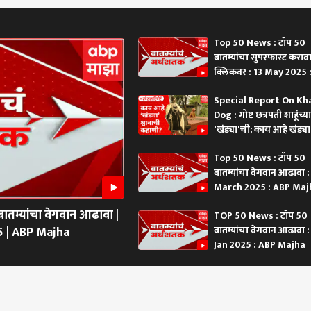
यला वेळ पण संसदेत साधं
World Cup 2026’ नाव अन्
तिघांवर मानला जाणार! संयुक्त
समर्
वून जायला वेळ नाही, हा
‘कैलाश-शिवालिक’ कोड
प्रशिक्षण, सुरक्षा सहकार्य
मोठा
चा अपमान; संजय
वाढणार, भारताची किती
नेमक
Top 50 News : टॉप 50
ांचा सडकून प्रहार
डोकेदुखी वाढली?
बातम्यांचा सुपरफास्ट कराव
क्लिकवर : 13 May 2025 :
ी डास मारण्यासाठी
नववीच्या विद्यार्थ्याचे भयंकर
भारतीय क्रिकेटरने गुपचूप केलं
प्रश
PM : ABP Majha
रीचा वापर करताय;
कृत्य, आधी घरात आजी-
लग्न, 7 वर्षांनी मोठ्या
प्रद
Special Report On K
 उच्च न्यायालयाच्या
आजोबा, नंतर शाळेत अंदाधुंद
अभिनेत्रीशी बांधली लग्नगाठ;
दिल्य
Dog : गोष्ट छत्रपती शाहूंच्या
ा कानपिचक्या, पुन्हा
गोळीबार; 8 जणांचा दुर्दैवी
अर्शदीप सिंगने शेअर केला
खळबळ
'खंड्या'ची; काय आहे खंड्या
घडलं?
अंत, 15 जखमी
फोटो, कोण आहे 'ती'?
पवार
काय
श्वानाची कहाणी?
Top 50 News : टॉप 50
बातम्यांचा वेगवान आढावा 
March 2025 : ABP Majh
Maharashtra News :
तम्यांचा वेगवान आढावा |
TOP 50 News : टॉप 50
5 | ABP Majha
बातम्यांचा वेगवान आढावा :
Jan 2025 : ABP Majha