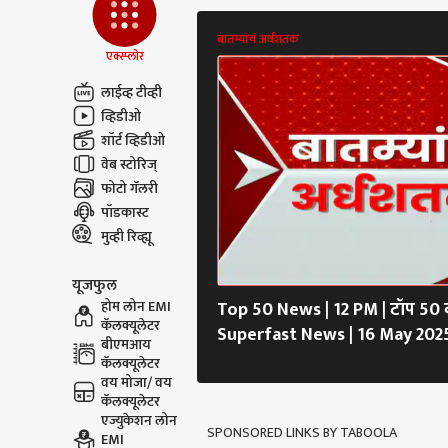
द्या
डोका
बातम्यांचं अर्धशतक
जनते
एक्स्प्लोर
राऊत
लाईव्ह टीव्ही
तुम्ह
व्हिडीओ
तलवा
LOGIN
शॉर्ट व्हिडीओ
मुंबई
वेब स्टोरिज्
FDAल
काय 
फोटो गॅलरी
पॉडकास्ट
मुव्ही रिव्ह्यू
यूजफुल
Top 50 News | 12 PM | टॉप 50 बा
होम लोन EMI
कॅलक्यूलेटर
Superfast News | 16 May 202
बीएमआय
कॅलक्यूलेटर
वय मोजा/ वय
कॅलक्यूलेटर
एज्युकेशन लोन
SPONSORED LINKS BY TABOOLA
EMI