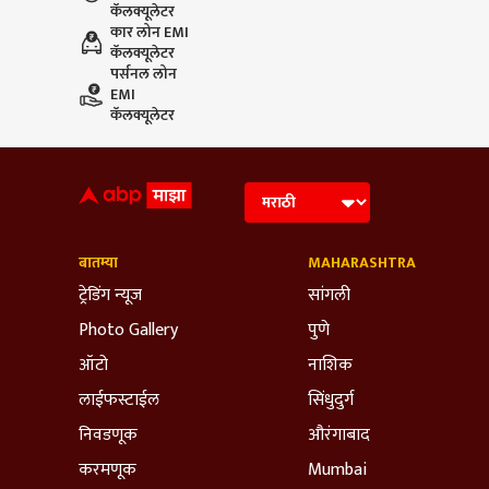
कॅलक्यूलेटर
कार लोन EMI
कॅलक्यूलेटर
पर्सनल लोन
EMI
कॅलक्यूलेटर
बातम्या
MAHARASHTRA
ट्रेडिंग न्यूज
सांगली
Photo Gallery
पुणे
ऑटो
नाशिक
लाईफस्टाईल
सिंधुदुर्ग
निवडणूक
औरंगाबाद
करमणूक
Mumbai