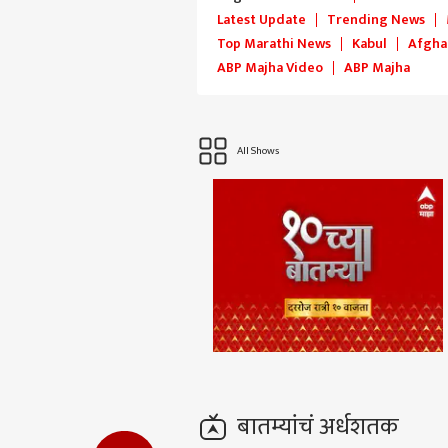
Latest Update
Trending News
Top Marathi News
Kabul
Afgha
ABP Majha Video
ABP Majha
All Shows
पर्सनल
टॉप
हॅलो गेस्ट
राजक
आमच्यासोबत जाहिरात करा
प्रायव्हसी पॉलिसी
संपर्क साधा
करिअर
गद्दा
फीडबॅक
बातम्यांचं अर्धशतक
गद्द
आमच्याबद्दल
ढोकल
मुंबई