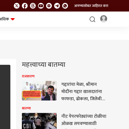
आमच्यासोबत जाहिरात करा
अधिक
शेत-शिवार
भविष्य
महत्त्वाच्या बातम्या
राजकारण
गद्दारांचा मेळा, श्रीमान
मोदींना गद्दार खासदारांना
फाफडा, ढोकला, जिलेबीची
पार्टी द्यायला वेळ पण संसदेत
बातम्या
साधं डोकावून जायला वेळ
नीट पेपरफोड्यांच्या टोळीचा
नाही, हा जनतेचा अपमान;
ओळख लपवण्यासाठी
संजय राऊतांचा सडकून