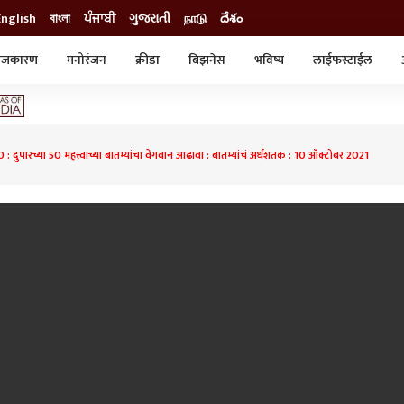
English
বাংলা
ਪੰਜਾਬੀ
ગુજરાતી
நாடு
దేశం
ाजकारण
मनोरंजन
क्रीडा
बिझनेस
भविष्य
लाईफस्टाईल
स्टाईल
क्राईम
व्यापार-उद्योग
ट्रेडिंग
ऑटो
: दुपारच्या 50 महत्त्वाच्या बातम्यांचा वेगवान आढावा : बातम्यांचं अर्धशतक : 10 ऑक्टोबर 2021