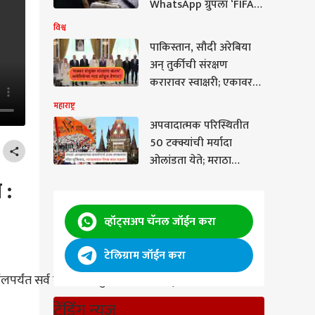
WhatsApp ग्रुपला ‘FIFA
प्रहार
World Cup 2026’ नाव
विश्व
अन् ‘कैलाश-शिवालिक’ कोड
पाकिस्तान, सौदी अरेबिया
अन् तुर्कीची संरक्षण
करारावर स्वाक्षरी; एकावरचा
हल्ला तिघांवर मानला
महाराष्ट्र
जाणार! संयुक्त प्रशिक्षण,
अपवादात्मक परिस्थितीत
सुरक्षा सहकार्य वाढणार,
50 टक्क्यांची मर्यादा
भारताची किती डोकेदुखी
ओलांडता येते; मराठा
वाढली?
आरक्षणाच्या समर्थनार्थ राज्य
 :
सरकारचा मोठा युक्तिवाद,
न्यायालयात नेमकं काय
व्हॉट्सअप चॅनल जॉईन करा
घडलं?
टेलिग्राम जॉईन करा
लपर्यंत
सर्व
बातम्यांचे
सुपरफास्ट
अपडेट्स
ट्रेंडिंग न्यूज