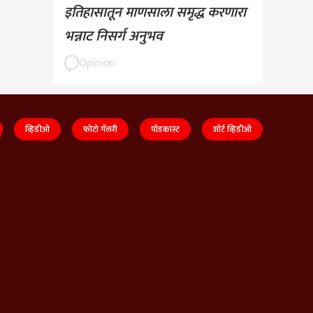
इतिहासातून माणसाला समृद्ध करणारा
भन्नाट निसर्ग अनुभव
Opinion
व्हिडीओ
फोटो गॅलरी
पॉडकास्ट
शॉर्ट व्हिडीओ