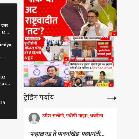
थनार्थ राज्य सरकारचा
 युक्तिवाद, न्यायालयात
ं काय घडलं?
ा एका
 12
ांत किशोर यांनी
ेशाध्यक्ष बदलण्याचा सल्ला
handya
ाच्या चर्चेनं राष्ट्रवादीत
; सुनेत्रा
ांसोबतच्या बैठकीत काय
 घडलं?
: 02
a :
ट्रेडिंग पर्याय
 29
उमेश अलोणे, एबीपी माझा, अकोला
'पन्हाळगड ते पावनखिंड' पदभ्रमंती...