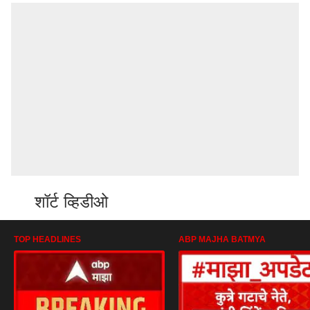
शॉर्ट व्हिडीओ
TOP HEADLINES
ABP MAJHA BATMYA