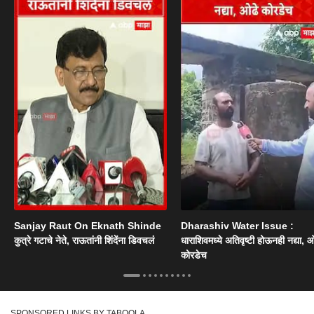
Sanjay Raut On Eknath Shinde
Dharashiv Water Issue :
कुत्रे गटाचे नेते, राऊतांनी शिंदेंना डिवचलं
धाराशिवमध्ये अतिवृष्टी होऊनही नद्या, ओ
कोरडेच
SPONSORED LINKS BY TABOOLA