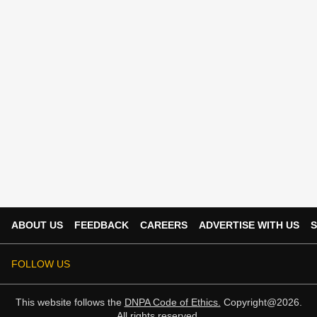
ABOUT US
FEEDBACK
CAREERS
ADVERTISE WITH US
S
FOLLOW US
This website follows the
DNPA Code of Ethics.
Copyright@2026.
All rights reserved.