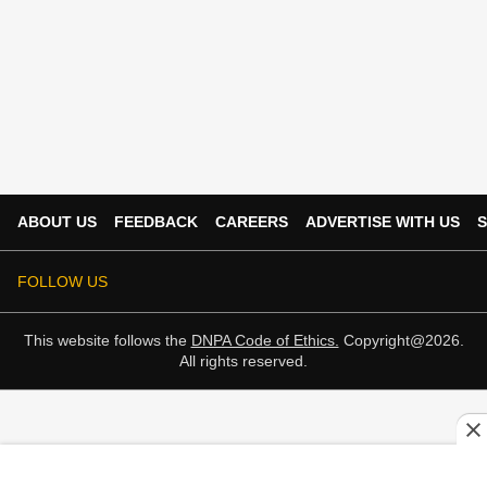
ABOUT US
FEEDBACK
CAREERS
ADVERTISE WITH US
S
FOLLOW US
This website follows the
DNPA Code of Ethics.
Copyright@2026.
All rights reserved.