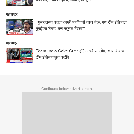
महाराष्ट्र
''गुजरातच्या बसला आम्ही पार्कींगची जागा देऊ, पण टीम इंडियाला
मुंबईच्या 'बेस्ट' बस मधूनच फिरवा''
महाराष्ट्र
Team India Cake Cut : हॉटेलमध्ये जल्लोष, खास केकचं
टीम इंडियाकडून कटींग
Continues below advertisement