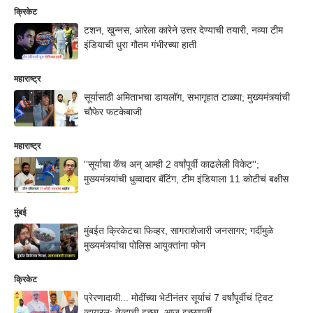
क्रिकेट
टशन, खुन्नस, आरेला कारेने उत्तर देण्याची तयारी, नव्या टीम
इंडियाची धुरा गौतम गंभीरच्या हाती
महाराष्ट्र
सूर्यासाठी अमिताभचा डायलॉग, सभागृहात टाळ्या; मुख्यमंत्र्‍यांची
चौफेर फटकेबाजी
महाराष्ट्र
''सूर्याचा कॅच अन् आम्ही 2 वर्षांपूर्वी काढलेली विकेट'';
मुख्यमंत्र्‍यांची धुव्वादार बॅटिंग, टीम इंडियाला 11 कोटीचं बक्षीस
मुंबई
मुंबईत क्रिकेटचा फिव्हर, सागराशेजारी जनसागर; गर्दीमुळे
मुख्यमंत्र्यांचा पोलिस आयुक्तांना फोन
क्रिकेट
प्रेरणादायी... मोदींच्या भेटीनंतर सूर्याचं 7 वर्षांपूर्वीचं ट्विट
व्हायरल; तेव्हाची इच्छा, आज इच्छापूर्ती