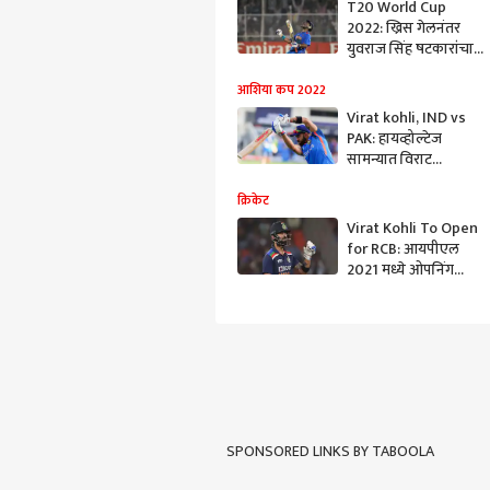
T20 World Cup
2022: ख्रिस गेलनंतर
युवराज सिंह षटकारांचा
किंग; टी-20 विश्वचषकात
सर्वाधिक षटकार
आशिया कप 2022
मारणाऱ्या फलंदाजांची
Virat kohli, IND vs
यादी
PAK: हायव्होल्टेज
सामन्यात विराट
कोहलीकडं खास
विक्रमाची संधी, फक्त
क्रिकेट
तीन षटकार दूर
Virat Kohli To Open
for RCB: आयपीएल
2021 मध्ये ओपनिंग
करणार, विराटची माहिती
SPONSORED LINKS BY TABOOLA