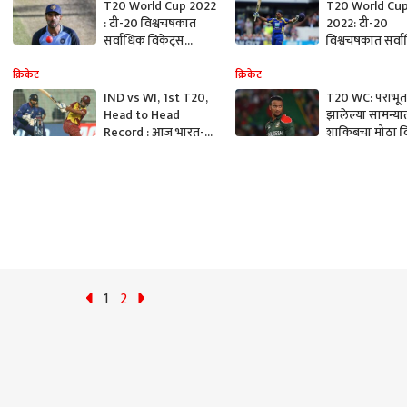
T20 World Cup 2022
T20 World Cu
: टी-20 विश्वचषकात
2022: टी-20
सर्वाधिक विकेट्स
विश्वचषकात सर्व
कोणी-कोणी घेतल्यात?
धावा करणारे टॉ
टॉप 10 मध्ये
फलंदाज, यादीत 
क्रिकेट
क्रिकेट
आश्विनशिवाय एकही
भारतीय
IND vs WI, 1st T20,
T20 WC: पराभूत
भारतीय नाही
Head to Head
झालेल्या सामन्या
Record : आज भारत-
शाकिबचा मोठा वि
वेस्ट इंडीज टी20 सामना,
असा करणारा जग
कोणाचं पारडं जड, कसा
पहिला गोलंदाज
आहे आजवरचा इतिहास,
वाचा सविस्तर
1
2