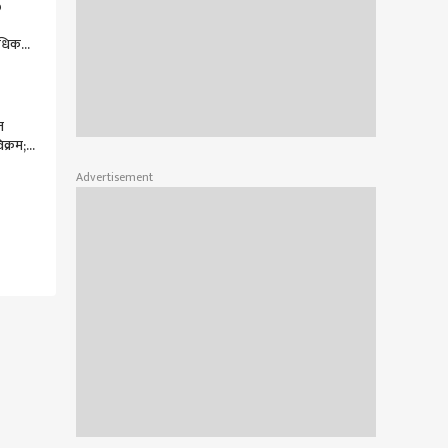
p
ाधिक
प-10
दोन
त
क्रम;
ातील
Advertisement