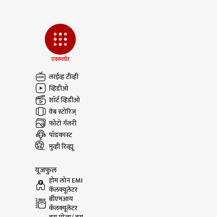
एक्स्प्लोर
लाईव्ह टीव्ही
व्हिडीओ
शॉर्ट व्हिडीओ
वेब स्टोरिज्
फोटो गॅलरी
पॉडकास्ट
मुव्ही रिव्ह्यू
यूजफुल
होम लोन EMI
कॅलक्यूलेटर
बीएमआय
कॅलक्यूलेटर