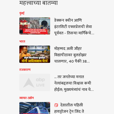
महत्त्वाच्या बातम्या
मुंबई
डेक्कन क्वीन आणि
इंटरसिटी एक्सप्रेसची सेवा
पूर्ववत - तिसऱ्या मार्गिकेचे
काम सुरू,मध्य रेल्वेद्वारे
भारत
दक्षिण-पूर्व घाटातील दुसऱ्या
मोहम्मद अली जौहर
मार्गिकेची पुनर्स्थापना
विद्यापीठावर बुलडोझर
चालणार, 40 पैकी 38
इमारती जमीनदोस्त होणार,
राजकारण
योगी आदित्यनाथ सरकारचा
... तर जनतेच्या मनात
ार-उद्योग
आदेश
नेत्यांबद्दलचा विश्वास कमी
होईल; मुख्यमंत्र्यांचं नाव घेत
सुधीर मुनगंटीवारांनी स्पष्टच
व्यापार-उद्योग
सांगितलं
देशातील पहिली
देशातील पहिली
हायड्रोजन ट्रेन जिंद ते
्रोजन ट्रेन जिंद ते सोनीपत