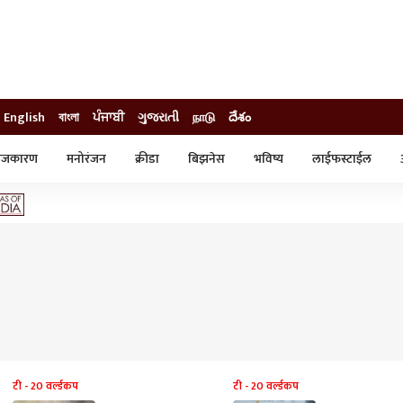
English
বাংলা
ਪੰਜਾਬੀ
ગુજરાતી
நாடு
దేశం
ाजकारण
मनोरंजन
क्रीडा
बिझनेस
भविष्य
लाईफस्टाईल
स्टाईल
क्राईम
व्यापार-उद्योग
ट्रेडिंग
ऑटो
टी - 20 वर्ल्डकप
टी - 20 वर्ल्डकप