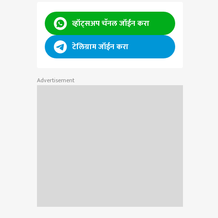
व्हॉट्सअप चॅनल जॉईन करा
टेलिग्राम जॉईन करा
Advertisement