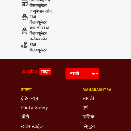
वय मोजा/ वय
कॅलक्यूलेटर
एज्युकेशन लोन
EMI
कॅलक्यूलेटर
कार लोन EMI
कॅलक्यूलेटर
पर्सनल लोन
EMI
कॅलक्यूलेटर
बातम्या
MAHARASHTRA
ट्रेडिंग न्यूज
सांगली
Photo Gallery
पुणे
ऑटो
नाशिक
लाईफस्टाईल
सिंधुदुर्ग