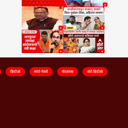
व्हिडीओ
फोटो गॅलरी
पॉडकास्ट
शॉर्ट व्हिडीओ