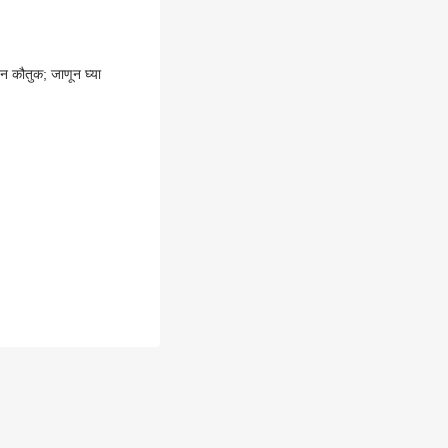
डून कौतुक; जाणून घ्या