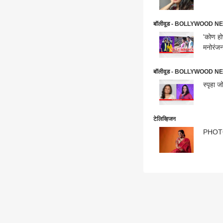
बॉलीवूड - BOLLYWOOD N
'कोण होण
मनोरंजन 
बॉलीवूड - BOLLYWOOD N
स्पृहा ज
टेलिव्हिजन
PHOTO: