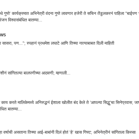
तिथे गुप्ते' कार्यक्रमात अभिनेत्री वंदना गुप्ते लावणार हजेरी ते सचिन तेंडुलकरनं पाहिला "बाईप
रंजन विश्वासंबंधित बातम्या...
EWS
ा सासरा, पण..."; स्पहानं प्रथमेश लघाटे आणि तिच्या नात्याबाबत दिली माहिती
जोशीनं सांगितल्या बालपणीच्या आठवणी; म्हणाली...
रते मालिकेमध्ये अनिरुद्धनं ईशाला खोलीत बंद केले ते 'आपल्या सिद्धू'चा सिनेप्रवास; जाणून घ्या मनोरंजन
बंधित बातम्या...
हा वर्षाची असताना तिच्या आई-बाबांनी दिलं होतं 'हे' खास गिफ्ट; अभिनेत्रीनं सांगितला किस्सा