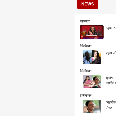
NEWS
महाराष्ट्र
Spruha 
टेलिव्हिजन
स्पृहा 
टेलिव्हिजन
शुभांगी 
जोशीने 
टेलिव्हिजन
"नेहमीप्रमाणे माझ्या 
पोस्ट