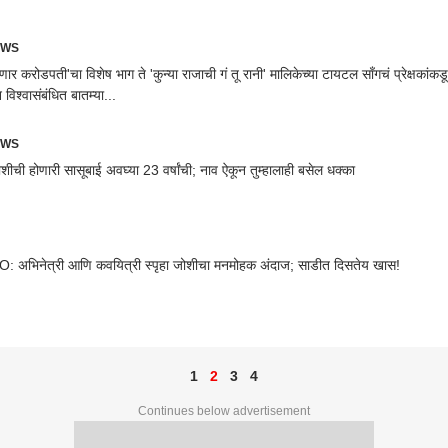
EWS
ार करोडपती'चा विशेष भाग ते 'कुन्या राजाची गं तू रानी' मालिकेच्या टायटल साँगचं प्रेक्षकांक
विश्वासंबंधित बातम्या...
EWS
ोशीची होणारी सासूबाई अवघ्या 23 वर्षांची; नाव ऐकून तुम्हालाही बसेल धक्का
 अभिनेत्री आणि कवयित्री स्पृहा जोशीचा मनमोहक अंदाज; साडीत दिसतेय खास!
1
2
3
4
Continues below advertisement