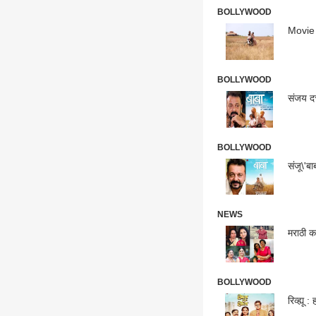
BOLLYWOOD
Movie R
BOLLYWOOD
संजय दत्
BOLLYWOOD
संजू\'ब
NEWS
मराठी कल
BOLLYWOOD
रिव्ह्यू 