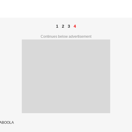
1
2
3
4
Continues below advertisement
TABOOLA