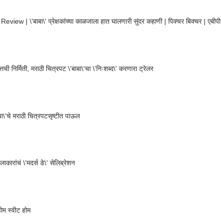
eview | \'बाबा\' प्रेक्षकांच्या काळजाला हात घालणारी सुंदर कहाणी | पिक्चर बिक्चर | एबीप
तची निर्मिती, मराठी चित्रपट \'बाबा\'चा \'निःशब्द\' करणारा ट्रेलर
ाबा\'चे मराठी चित्रपटसृष्टीत पाऊल
ाकारांचं \'मदर्स डे\' सेलिब्रेशन
: होम स्वीट होम