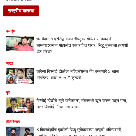
Sidhu Moose Wala
राष्ट्रीय बातम्या
क्राईम
भर मैदानात प्रसिद्ध कबड्डीपटूवर गोळीबार; कबड्डी
सामन्यादरम्यान मोहालीत रक्तरंजित थरार; सिद्धू मूसेवाला हत्येशी
थेट संबंध?
भारत
लॉरेन्स बिश्नोई टोळीला मल्टिनॅशनेल गँग बनवणारे 3 खास
ऑपरेटर, वाचा A to Z कुंडली
पुणे
बिष्णोई टोळीचे 'पुणे कनेक्शन', मंचरमध्ये खून करुन पळून गेला,
नंतर बिष्णोई गँगचा गंडा बांधला
टेलिव्हिजन
8 दिवसांपूर्वीच झालेली सिद्धू मुसेवालाच्या मृत्यूची भविष्यवाणी;
ज्योतिषानं दिलेला इशारा, खळबळजनक खुलासा