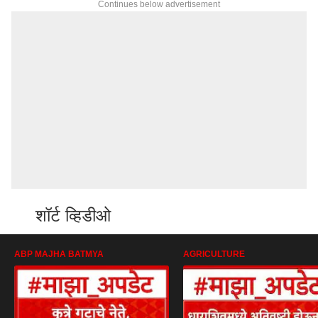
Continues below advertisement
शॉर्ट व्हिडीओ
ABP MAJHA BATMYA
AGRICULTURE