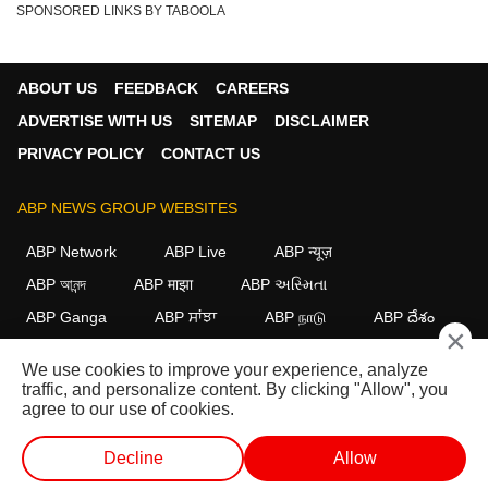
SPONSORED LINKS BY TABOOLA
ABOUT US
FEEDBACK
CAREERS
ADVERTISE WITH US
SITEMAP
DISCLAIMER
PRIVACY POLICY
CONTACT US
ABP NEWS GROUP WEBSITES
ABP Network
ABP Live
ABP न्यूज़
ABP আনন্দ
ABP माझा
ABP અસ્મિતા
ABP Ganga
ABP ਸਾਂਝਾ
ABP நாடு
ABP దేశం
×
FOLLOW US
We use cookies to improve your experience, analyze
traffic, and personalize content. By clicking "Allow", you
agree to our use of cookies.
This website follows the
DNPA Code of Ethics.
Copyright@2026.
Decline
Allow
All rights reserved.