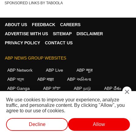
SPONSORED LINKS BY TABOOLA
ABOUT US
FEEDBACK
CAREERS
ADVERTISE WITH US
SITEMAP
DISCLAIMER
PRIVACY POLICY
CONTACT US
ABP NEWS GROUP WEBSITES
ABP Network
ABP Live
ABP न्यूज़
ABP আনন্দ
ABP माझा
ABP અસ્મિતા
ABP Ganga
ABP ਸਾਂਝਾ
ABP நாடு
ABP దేశం
×
We use cookies to improve your experience, analyze
FOLLOW US
traffic, and personalize content. By clicking "Allow", you
agree to our use of cookies.
Decline
Allow
This website follows the
DNPA Code of Ethics.
Copyright@2026.
All rights reserved.
लाईव्ह टीव्ही
शॉर्ट व्हिडीओ
व्हिडीओ
पॉडकास्ट