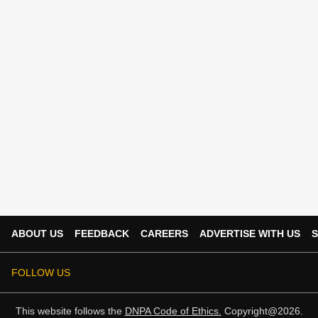
ABOUT US
FEEDBACK
CAREERS
ADVERTISE WITH US
S
FOLLOW US
This website follows the
DNPA Code of Ethics.
Copyright@2026.