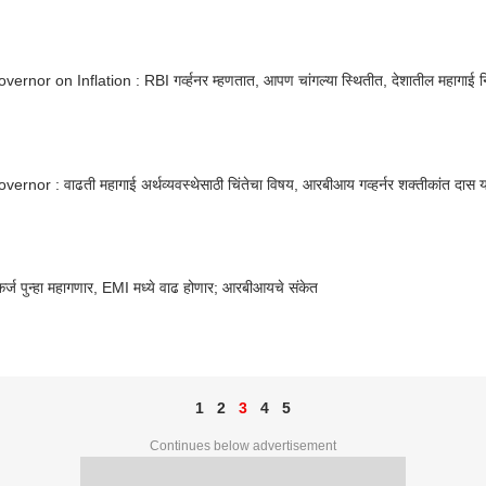
ernor on Inflation : RBI गर्व्हनर म्हणतात, आपण चांगल्या स्थितीत, देशातील महागाई न
ernor : वाढती महागाई अर्थव्यवस्थेसाठी चिंतेचा विषय, आरबीआय गव्हर्नर शक्तीकांत दास यां
र्ज पुन्हा महागणार, EMI मध्ये वाढ होणार; आरबीआयचे संकेत
1
2
3
4
5
Continues below advertisement