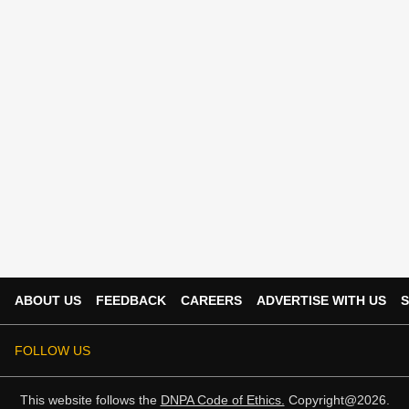
ABOUT US
FEEDBACK
CAREERS
ADVERTISE WITH US
S
FOLLOW US
This website follows the
DNPA Code of Ethics.
Copyright@2026.