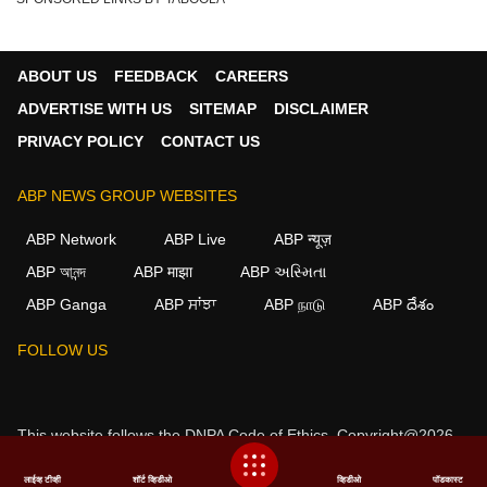
ABOUT US
FEEDBACK
CAREERS
ADVERTISE WITH US
SITEMAP
DISCLAIMER
PRIVACY POLICY
CONTACT US
ABP NEWS GROUP WEBSITES
ABP Network
ABP Live
ABP न्यूज़
ABP আনন্দ
ABP माझा
ABP અસ્મિતા
ABP Ganga
ABP ਸਾਂਝਾ
ABP நாடு
ABP దేశం
FOLLOW US
This website follows the
DNPA Code of Ethics.
Copyright@2026.
All rights reserved.
लाईव्ह टीव्ही
शॉर्ट व्हिडीओ
व्हिडीओ
पॉडकास्ट