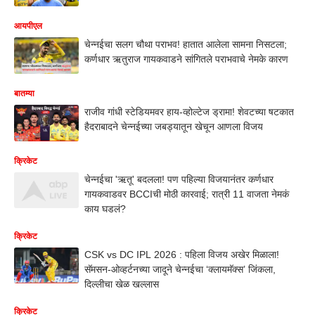
आयपीएल
चेन्नईचा सलग चौथा पराभव! हातात आलेला सामना निसटला;
कर्णधार ऋतुराज गायकवाडने सांगितले पराभवाचे नेमके कारण
बातम्या
राजीव गांधी स्टेडियमवर हाय-व्होल्टेज ड्रामा! शेवटच्या षटकात
हैदराबादने चेन्नईच्या जबड्यातून खेचून आणला विजय
क्रिकेट
चेन्नईचा 'ऋतू' बदलला! पण पहिल्या विजयानंतर कर्णधार
गायकवाडवर BCCIची मोठी कारवाई; रात्री 11 वाजता नेमकं
काय घडलं?
क्रिकेट
CSK vs DC IPL 2026 : पहिला विजय अखेर मिळाला!
सॅमसन-ओव्हर्टनच्या जादूने चेन्नईचा ‘क्लायमॅक्स’ जिंकला,
दिल्लीचा खेळ खल्लास
क्रिकेट