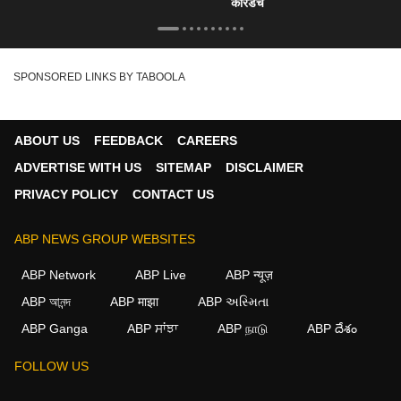
कोरडेच
SPONSORED LINKS BY TABOOLA
ABOUT US
FEEDBACK
CAREERS
ADVERTISE WITH US
SITEMAP
DISCLAIMER
PRIVACY POLICY
CONTACT US
ABP NEWS GROUP WEBSITES
ABP Network
ABP Live
ABP न्यूज़
ABP আনন্দ
ABP माझा
ABP અસ્મિતા
ABP Ganga
ABP ਸਾਂਝਾ
ABP நாடு
ABP దేశం
×
FOLLOW US
We use cookies to improve your experience, analyze
traffic, and personalize content. By clicking "Allow", you