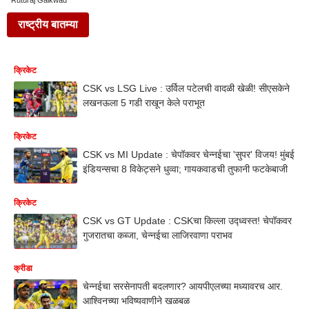
Ruturaj Gaikwad
राष्ट्रीय बातम्या
क्रिकेट
CSK vs LSG Live : उर्विल पटेलची वादळी खेळी! सीएसकेने
लखनऊला 5 गडी राखून केले पराभूत
क्रिकेट
CSK vs MI Update : चेपॉकवर चेन्नईचा 'सुपर' विजय! मुंबई
इंडियन्सचा 8 विकेट्सने धुव्वा; गायकवाडची तुफानी फटकेबाजी
क्रिकेट
CSK vs GT Update : CSKचा किल्ला उद्ध्वस्त! चेपॉकवर
गुजरातचा कब्जा, चेन्नईचा लाजिरवाणा पराभव
क्रीडा
चेन्नईचा सरसेनापती बदलणार? आयपीएलच्या मध्यावरच आर.
आश्विनच्या भविष्यवाणीने खळबळ