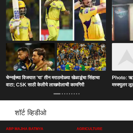
चेन्नईच्या विजयात 'या' तीन मराठमोळ्या खेळाडूंचा सिंहाचा
Photo: ऋत
वाटा; CSK साठी केलीये लाखमोलाची कामगिरी
मस्क्युलर ल
शॉर्ट व्हिडीओ
ABP MAJHA BATMYA
AGRICULTURE