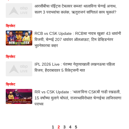
आरसीबीचा पॉईंट्स टेबलवर कब्जा! थालाविना चेन्नई अनाथ,
सलग 3 पराभवांचा कलंक, ऋतुराजनं सांगितलं काय चुकलं?
क्रिकेट
RCB vs CSK Update : RCBचा नादच खुळा! 43 धावांनी
विजयी, चेन्नई 207 धावांवर ऑलआऊट; टिम डेव्हिडनंतर
भुवनेश्वरचा कहर
क्रिकेट
IPL 2026 Live : पंतच्या नेतृत्वाखाली लखनऊचा पहिला
विजय; हैदराबादवर 5 विकेट्सनी मात
क्रिकेट
RR vs CSK Update : 'थाला'विना CSKची गाडी रखडली,
15 वर्षांच्या मुलाने चोपलं, राजस्थाविरोधात चेन्नईचा लाजिरवाणा
पराभव
1
2
3
4
5