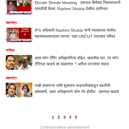
Eknath Shinde Meeting : एकनाथ शिंदेंच्या निवासस्थानी
तातडीची बैठक, Rashmi Shukla देखील उपस्थित
महाराष्ट्र
IPS अधिकारी Rashmi Shukla यांनी स्वाकारला पोलीस
महासंचालकपदाचा पदभार, पाहा UNCUT पत्रकार परिषद
नाशिक
आता फोन टॅपिंग अधिकृतरित्या होईल, खडसेंचा वार, तर फोन
टॅपिंगला खडसे का घाबरतात ? अनिल पाटलांचा सवाल
महाराष्ट्र
राखी बांधणाऱ्या रश्मी शुक्लांना फडणवीसांकडून बढतीची
ओवाळणी, आता अधिकृतपणे फोन टॅप होतील : एकनाथ खडसे
1
2
3
4
5
Continues below advertisement