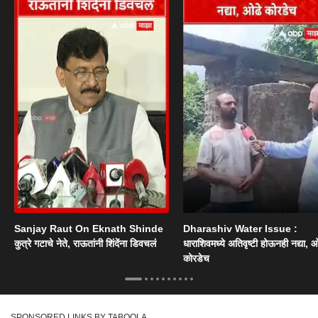
Sanjay Raut On Eknath Shinde
Dharashiv Water Issue :
कुत्रे गटाचे नेते, राऊतांनी शिंदेंना डिवचलं
धाराशिवमध्ये अतिवृष्टी होऊनही नद्या, ओ
कोरडेच
SPONSORED LINKS BY TABOOLA