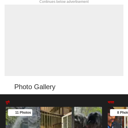
Continues below advertisement
Photo Gallery
पुणे
भारत
11 Photos
8 Phot