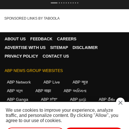
SPONSORED LINKS BY TABOOLA
ABOUT US
FEEDBACK
CAREERS
ADVERTISE WITH US
SITEMAP
DISCLAIMER
PRIVACY POLICY
CONTACT US
ABP NEWS GROUP WEBSITES
ABP Network
ABP Live
ABP न्यूज़
ABP আনন্দ
ABP माझा
ABP અસ્મિતા
ABP Ganga
ABP ਸਾਂਝਾ
ABP நாடு
ABP దేశం
×
We use cookies to improve your experience, analyze
FOLLOW US
traffic, and personalize content. By clicking "Allow", you
agree to our use of cookies.