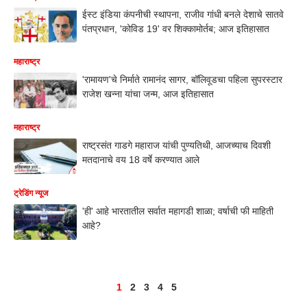
ईस्ट इंडिया कंपनीची स्थापना, राजीव गांधी बनले देशाचे सातवे
पंतप्रधान, 'कोविड 19' वर शिक्कामोर्तब; आज इतिहासात
महाराष्ट्र
'रामायण'चे निर्माते रामानंद सागर, बॉलिवूडचा पहिला सुपरस्टार
राजेश खन्ना यांचा जन्म, आज इतिहासात
महाराष्ट्र
राष्ट्रसंत गाडगे महाराज यांची पुण्यतिथी, आजच्याच दिवशी
मतदानाचे वय 18 वर्षे करण्यात आले
ट्रेडिंग न्यूज
'ही' आहे भारतातील सर्वात महागडी शाळा; वर्षाची फी माहिती
आहे?
1
2
3
4
5