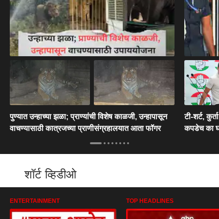
पुण्यात उन्हाच्या झळा; प्राण्यांची विशेष काळजी, उन्हापासून
टी-शर्ट, कुर्
वाचण्यासाठी कात्रजच्या प्राणीसंग्रहालयात आता फॉगर
कपडेच का 
शॉर्ट व्हिडीओ
ENTERTAINMENT
TOP HEADLINES