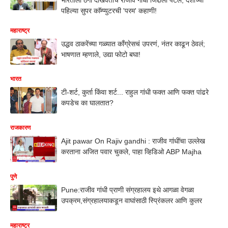
पहिल्या सुपर काॅम्प्युटरची 'परम' कहाणी!
महाराष्ट्र
उद्धव ठाकरेंच्या गळ्यात काँग्रेसचं उपरणं, नंतर काढून ठेवलं;
भाषणात म्हणाले, उद्या फोटो बघा!
भारत
टी-शर्ट, कुर्ता किंवा शर्ट... राहुल गांधी फक्त आणि फक्त पांढरे
कपडेच का घालतात?
राजकारण
Ajit pawar On Rajiv gandhi : राजीव गांधींचा उल्लेख
करताना अजित पवार चुकले, पाहा व्हिडिओ ABP Majha
पुणे
Pune:राजीव गांधी प्राणी संग्रहालय इथे आगळा वेगळा
उपक्रम,संग्रहालयाकडून वाघांसाठी स्प्रिंकलर आणि कुलर
महाराष्ट्र