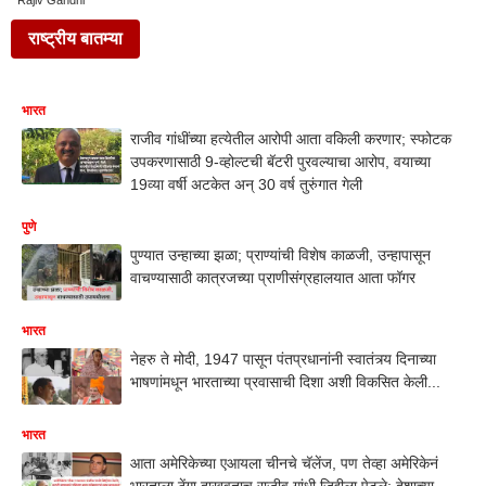
Rajiv Gandhi
राष्ट्रीय बातम्या
भारत
राजीव गांधींच्या हत्येतील आरोपी आता वकिली करणार; स्फोटक
उपकरणासाठी 9-व्होल्टची बॅटरी पुरवल्याचा आरोप, वयाच्या
19व्या वर्षी अटकेत अन् 30 वर्ष तुरुंगात गेली
पुणे
पुण्यात उन्हाच्या झळा; प्राण्यांची विशेष काळजी, उन्हापासून
वाचण्यासाठी कात्रजच्या प्राणीसंग्रहालयात आता फॉगर
भारत
नेहरु ते मोदी, 1947 पासून पंतप्रधानांनी स्वातंत्र्य दिनाच्या
भाषणांमधून भारताच्या प्रवासाची दिशा अशी विकसित केली...
भारत
आता अमेरिकेच्या एआयला चीनचे चॅलेंज, पण तेव्हा अमेरिकेनं
भारताला ठेंगा दाखवताच राजीव गांधी जिद्दीला पेटले; देशाच्या