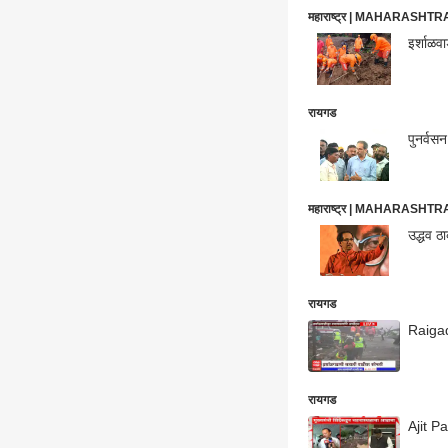
महाराष्ट्र | MAHARASHT
इर्शाळव
रायगड
पुनर्वसन
महाराष्ट्र | MAHARASHT
उद्धव ठ
रायगड
Raigad 
रायगड
Ajit Pa