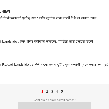
RA NEWS
ाडी नेमकं कशासाठी प्रसिद्ध आहे? आणि बहुसंख्य लोक दरवर्षी तिथे का जातात? पाहा...
 Landslide : लेक, पोरगा मातीखाली सापडला, वाचलेली आजी ढसाढसा रडली
CM On Raigad Landslide : झालेली घटना अत्यंत दुर्दैवी, मुख्यमंत्र्यांची दुर्घटनास्थळावर
1
2
3
4
5
Continues below advertisement