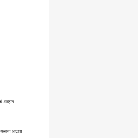
चं आव्हान
स्थळाचा आढावा