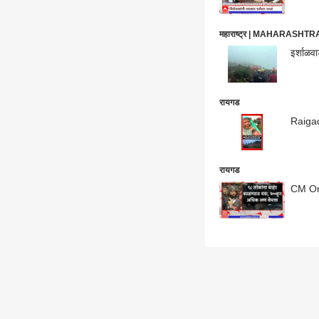
महाराष्ट्र | MAHARASHT
इर्शाळव
रायगड
Raigad
रायगड