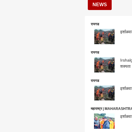
NEWS
रायगड
इर्शाळव
रायगड
Irshalg
शक्यता
रायगड
इर्शाळवा
महाराष्ट्र | MAHARASHT
इर्शाळव