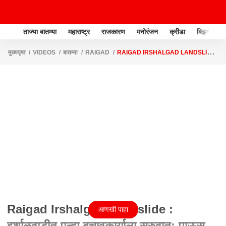
ताज्या बातम्या
महाराष्ट्र
राजकारण
मनोरंजन
क्रीडा
बिझनेस
मुख्यपृष्ठ
VIDEOS
बातम्या
RAIGAD
RAIGAD IRSHALGAD LANDSLIDE
: इर्शाळवाडीत पुन्हा बचावकार्याला सुरुवात; पाऊस, चिखल, धुक्याचं आव्हान
Raigad Irshalgad Landslide :
आणखी पाहा
इर्शाळवाडीत पुन्हा बचावकार्याला सुरुवात; पाऊस,