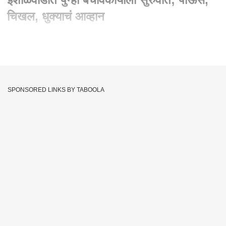
चिखल, धुक्याचं आव्हान
Written By :
abp majha web team
21 Jul 2023 07:50 AM (IST)
रायगड जिल्ह्यातील खालापूर तालुक्यामधील इर्शाळवाडीवर काल दु:खाचा
डोंगर कोसळला. आणि दिवसभरात १६ मृतदेह काढण्यात आले. अजूनही १००
SPONSORED LINKS BY TABOOLA
हून अधिक ग्रामस्थ ढिगाऱ्याखाली असल्याची भीती व्यक्त केली जातेय. काल
मुसळधार पाऊस आणि धुक्यामुळे बचावकार्य थांबवण्यात आलं होतं. त्यानतंर
आज सकाळपासूनच बचावकार्याला सुरूवात करण्यात आलीय. काल
दिवसभरात 103 लोकांना ढिगगाऱ्याखालून काढण्यात यश आलं. विशेष म्हणजे
इर्शाळवाडी, माथेरान परिसरात दोन दिवसांपासून मुसळधार पाऊस
कोसळतोय. या पावसातच दरड कोसळून इर्शाळवाडीतली ४८ पैकी १७ घरं
गाडली गेली. तर वीसेक घरांचं खूप नुकसान झालंय.
Raigad Landslide
Irshalwadi Landslide
Tags :
Raigad Irshalgad Landslide
Khalapur Irshalgad Landslide
Khalapur Landslide