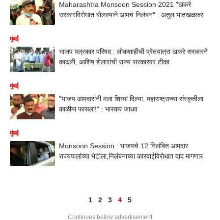
Maharashtra Monsoon Session 2021 "ठाकरे
सरकारविरोधात बोलल्याने आमचं निलंबन" : अतुल भातखळकर
मुंबई
भाजप पत्रकार परिषद : लोकशाहीची प्रेतयात्रा ठाकरे सरकारने
काढली, आशिष शेलारांची राज्य सरकारवर टीका
मुंबई
"भाजप आमदारांनी मला शिव्या दिल्या, महाराष्ट्राच्या संस्कृतीला
काळीमा फासला!" : भास्कर जाधव
मुंबई
Monsoon Session : भाजपचे 12 निलंबित आमदार
राज्यपालांच्या भेटीला,निलंबनाच्या कारवाईविरोधात दाद मागणार
1
2
3
4
5
Continues below advertisement