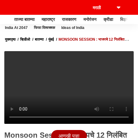
ताज्या बातम्या
महाराष्ट्र
राजकारण
मनोरंजन
क्रीडा
बिझनेस
India At 2047
फिफा विश्वचषक
Ideas of India
मुख्यपृष्ठ
व्हिडीओ
बातम्या
मुंबई
MONSOON SESSION : भाजपचे 12 निलंबित
आमदार राज्यपालांच्या भेटीला,निलंबनाच्या कारवाईविरोधात दाद मागणार
Monsoon Session : भाजपचे 12 निलंबित
आणखी पाहा