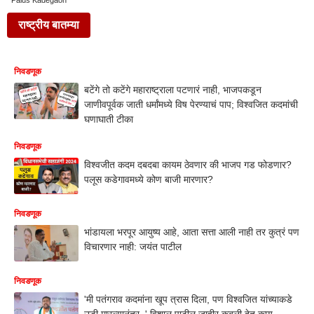
Palus Kadegaon
राष्ट्रीय बातम्या
निवडणूक
बटेंगे तो कटेंगे महाराष्ट्राला पटणारं नाही, भाजपकडून
जाणीवपूर्वक जाती धर्मांमध्ये विष पेरण्याचं पाप; विश्वजित कदमांची
घणाघाती टीका
निवडणूक
विश्वजीत कदम दबदबा कायम ठेवणार की भाजप गड फोडणार?
पलूस कडेगावमध्ये कोण बाजी मारणार?
निवडणूक
भांडायला भरपूर आयुष्य आहे, आता सत्ता आली नाही तर कुत्रं पण
विचारणार नाही: जयंत पाटील
निवडणूक
'मी पतंगराव कदमांना खूप त्रास दिला, पण विश्वजित यांच्याकडे
उडी मारल्यानंतर..' विशाल पाटील जाहीर कबूली देत काय