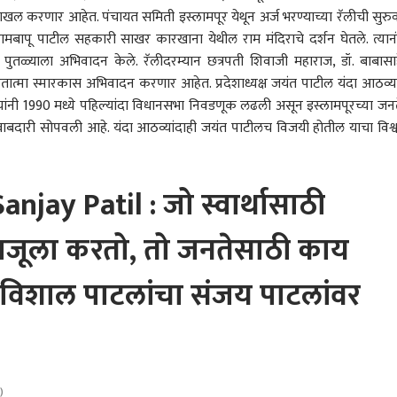
ाखल करणार आहेत. पंचायत समिती इस्लामपूर येथून अर्ज भरण्याच्या रॅलीची सुरु
ारामबापू पाटील सहकारी साखर कारखाना येथील राम मंदिराचे दर्शन घेतले. त्यान
या पुतळ्याला अभिवादन केले. रॅलीदरम्यान छत्रपती शिवाजी महाराज, डॉ. बाबासा
ुतात्मा स्मारकास अभिवादन करणार आहेत. प्रदेशाध्यक्ष जयंत पाटील यंदा आठव्या
खंड सरकारसोबत
हॉटेलमधील वेटरने बिअर आणू
Video: राहुल गांधींनी
Vide
ंनी 1990 मध्ये पहिल्यांदा विधानसभा निवडणूक लढली असून इस्लामपूरच्या जनत
र्थ्यांची चर्चा निष्फळ,
का म्हणताच तुकाराम मुंढे
रिलमधून Gen Z ला फिटनेस
बाज
ाबदारी सोपवली आहे. यंदा आठव्यांदाही जयंत पाटीलच विजयी होतील याचा विश्
ांसाठी ईमेल आणि
ारण
संतापले; FDA आयुक्तांनी
राजकारण
मंत्रा सांगितला, बाॅलिवूड
राजकारण
महाड
राज
ॅक नंबर जाहीर; पीएससी
सांगितला भन्नाट किस्सा
फिटनेस मॅन ऋतिक
पाटला
 करण्याच्या मागणीसाठी 6
रोशनकडून सुद्धा व्हिडिओ
सांत
ार्थ्यांचे उपोषण
लाईक
anjay Patil : जो स्वार्थासाठी
 बाजूला करतो, तो जनतेसाठी काय
ेसने सुनेत्रा पवारांना गुंगी
गद्दारांना आता नेमकं भय
सुनेत्रा पवारांच्या मार्गदर्शनात
NCP
ा म्हटलं; सुप्रिया सुळेंची
कसलंय? वॉशिंग मशिनमध्ये
सुनील तटकरेंचं काम चांगलं;
सल्ल
 प्रतिक्रिया, त्यांनी
धुऊन घेतल्यानंतर सुद्धा पुन्हा
प्रशांत किशोर भेटीनंतर
छगन 
िशाल पाटलांचा संजय पाटलांवर
तलं, पुढे काय केलं
घाबरून पळापळ का होतेय?
दत्तात्रय भरणेंची प्रतिक्रिया
सुनेत
का शेपट्या घालून मोदींकडे
प्रति
जाताय? उद्धव ठाकरेंचा
सडकून प्रहार
)