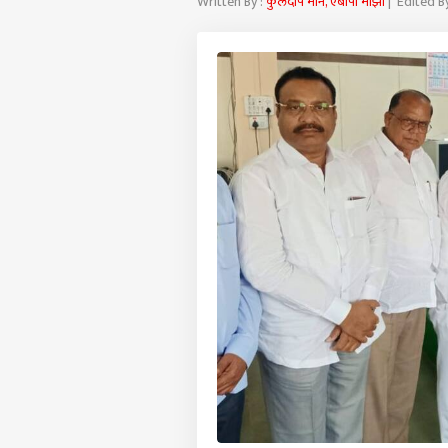
Written By :
कुलदीप माने, एबीपी माझा
| Edited B