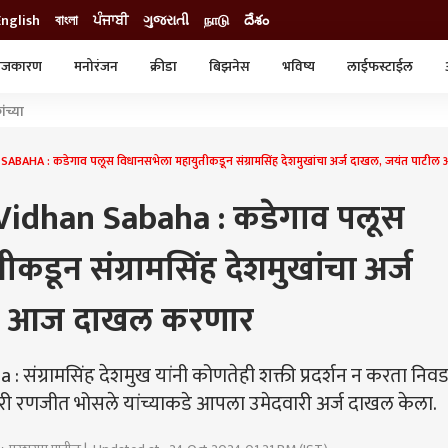
English
বাংলা
ਪੰਜਾਬੀ
ગુજરાતી
நாடு
దేశం
ाजकारण
मनोरंजन
क्रीडा
बिझनेस
भविष्य
लाईफस्टाईल
स्टाईल
क्राईम
व्यापार-उद्योग
ंच्या
ट्रेडिंग
ऑटो
HA : कडेगाव पलूस विधानसभेला महायुतीकडून संग्रामसिंह देशमुखांचा अर्ज दाखल, जयंत पाट
idhan Sabaha : कडेगाव पलूस
कडून संग्रामसिंह देशमुखांचा अर्ज
ील आज दाखल करणार
संग्रामसिंह देशमुख यांनी कोणतेही शक्ती प्रदर्शन न करता नि
ारी रणजीत भोसले यांच्याकडे आपला उमेदवारी अर्ज दाखल केला.