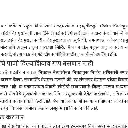
ha :
कडेगाव पलूस विधानसभा मतदारसंघात महायुतीकडून (Palus-Kadeg
्रामसिंह देशमुख यांनी आज (24 ऑक्टोबर) उमेदवारी अर्ज दाखल केला. यावेळी म
चंद्रसेन देशमुख, जयदीप देशमुख,दत्तात्रय सुर्यवंशी, नगराध्यक्ष धनंजय देशम
ोल डांगे ,पलूस तालुका अध्यक्ष मिलिंद भैय्या पाटील पलूस तालुका संजय गा
णा नलवडे, संजय भाऊ येसुगडे, दीपक मोहिते आदीसह कार्यकर्ते उपस्थित होते.
ांचे पाणी दिल्याशिवाय गप्प बसणार नाही
शक्ती प्रदर्शन न करता
निवडक नेत्यांसोबत निवडणूक निर्णय अधिकारी रण
ज दाखल केला.
संग्रामसिंह देशमुख म्हणाले की, स्व.संपतराव देशमुख यांच्या विचारा
वत आहे. या मतदारसंघात शेकडो कोटींची विकासकामे जिल्हा परिषद माध्यमा
 कॉर्नर
कारी योजनेचे मुख्यमंत्री
एकनाथ शिंदे
, उपमुख्यमंत्री
देवेंद्र फडणवीस
, अजित प
स्तारीत कामांना गती दिली आहे. येणाऱ्या काळात शेतकऱ्यांच्या बांधावर या योजना
 निवडणूक विकास कामावर लढवत असून माझा विजय नक्की आहे.
 आर्टिकल
टॉप रील्स
खल करणार
राजकारण
भारत
कोल्ह
 पवार पक्षाचे प्रदेशाध्यक्ष जयंत पाटील आज उरण-इस्लामपूर विधानसभा मतदारसंघास