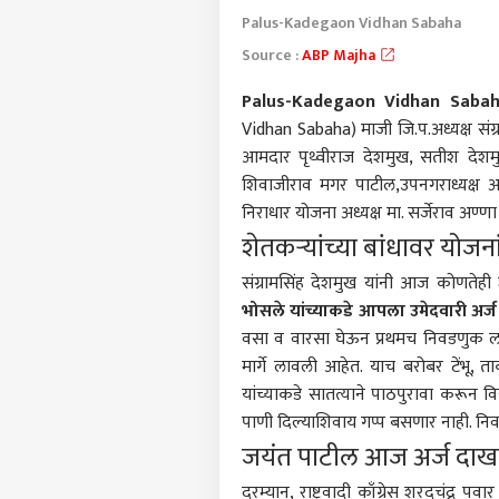
Palus-Kadegaon Vidhan Sabaha
Source :
ABP Majha
Palus-Kadegaon Vidhan Saba
Vidhan Sabaha) माजी जि.प.अध्यक्ष संग
आमदार पृथ्वीराज देशमुख, सतीश देशमुख,
शिवाजीराव मगर पाटील,उपनगराध्यक्ष अम
निराधार योजना अध्यक्ष मा. सर्जेराव अण्
शेतकऱ्यांच्या बांधावर योजन
संग्रामसिंह देशमुख यांनी आज कोणतेही 
भोसले यांच्याकडे आपला उमेदवारी अर्
वसा व वारसा घेऊन प्रथमच निवडणुक लढ
पर्सनल
मार्गे लावली आहेत. याच बरोबर टेंभू, ता
यांच्याकडे सातत्याने पाठपुरावा करून वि
पाणी दिल्याशिवाय गप्प बसणार नाही.
टॉप
हॅलो गेस्ट
जयंत पाटील आज अर्ज दा
भारत
दरम्यान, राष्ट्रवादी काँग्रेस शरदचंद्र