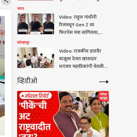
सांगितला भन्नाट किस्सा
भारत
Video: राहुल गांधींनी
रिलमधून Gen Z ला
फिटनेस मंत्रा सांगितला,
बाॅलिवूड फिटनेस मॅन ऋतिक
कोल्हापूर
रोशनकडून सुद्धा व्हिडिओ
Video: राजकीय हाडवैर
लाईक
बाजूला ठेवत खासदार
धनंजय महाडिकांनी घेतली
सतेज पाटलांच्या कुटुंबीयांची
व्हिडीओ
सांत्वनपर भेट