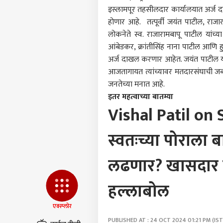
आमच्यासोबत जाहिरात करा
इस्लामपूर तहसीलदार कार्यालयात अर्ज द
प्रायव्हसी पॉलिसी
होणार आहे. तत्पूर्वी जयंत पाटील, राज
संपर्क साधा
लोकनेते स्व. राजारामबापू पाटील यांच्
करिअर
आंबेडकर, क्रांतीसिंह नाना पाटील आणि ह
झार
अर्ज दाखल करणार आहेत. जयंत पाटील या
फीडबॅक
विद्या
आजतागायत त्यांच्यावर मतदारसंघाची जब
आमच्याबद्दल
सूचन
राजक
जनतेच्या मनात आहे.
फीडब
रद्द
इतर महत्वाच्या बातम्या
विद्य
Vishal Patil on S
स्वतःच्या पोराला
काँग्र
गुडिय
LOGIN
पहिली
लढणार? खासदार व
सांगि
हल्लाबोल
एक्स्प्लोर
PUBLISHED AT : 24 OCT 2024 01:21 PM (IST