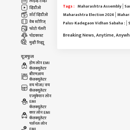
लाईव्ह टीव्ही
Tags :
Maharashtra Assembly
Sa
व्हिडीओ
शॉर्ट व्हिडीओ
Maharashtra Election 2024
Mahara
वेब स्टोरिज्
Palus-Kadegaon Vidhan Sabaha :
फोटो गॅलरी
Breaking News, Anytime, Anyw
पॉडकास्ट
मुव्ही रिव्ह्यू
यूजफुल
होम लोन EMI
कॅलक्यूलेटर
बीएमआय
कॅलक्यूलेटर
वय मोजा/ वय
कॅलक्यूलेटर
एज्युकेशन लोन
EMI
कॅलक्यूलेटर
कार लोन EMI
कॅलक्यूलेटर
पर्सनल लोन
EMI