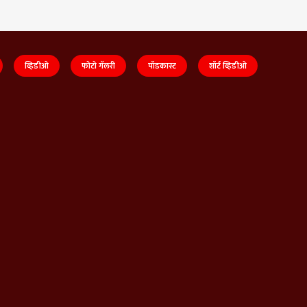
व्हिडीओ
फोटो गॅलरी
पॉडकास्ट
शॉर्ट व्हिडीओ