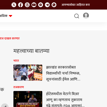
आमच्यासोबत जाहिरात करा
अधिक
शेत-शिवार
भविष्य
ील आज दाखल करणार
महत्त्वाच्या बातम्या
भारत
झारखंड सरकारसोबत
विद्यार्थ्यांची चर्चा निष्फळ,
सूचनांसाठी ईमेल आणि
फीडबॅक नंबर जाहीर;
राजकारण
वडक
पीएससी रद्द करण्याच्या
हॉटेलमधील वेटरने बिअर
मागणीसाठी 6 विद्यार्थ्यांचे
आणू का म्हणताच तुकाराम
उपोषण
मुंढे संतापले; FDA आयुक्तांनी