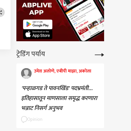
ट्रेडिंग पर्याय
उमेश अलोणे, एबीपी माझा, अकोला
'पन्हाळगड ते पावनखिंड' पदभ्रमंती...
इतिहासातून माणसाला समृद्ध करणारा
भन्नाट निसर्ग अनुभव
Opinion