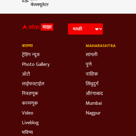
कॅलक्यूलेटर
बातम्या
MAHARASHTRA
ट्रेडिंग न्यूज
सांगली
Photo Gallery
पुणे
ऑटो
नाशिक
लाईफस्टाईल
सिंधुदुर्ग
निवडणूक
औरंगाबाद
करमणूक
Mumbai
Video
Nagpur
Liveblog
भविष्य