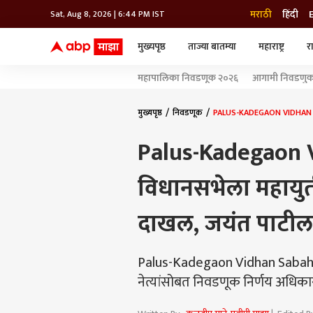
मराठी
हिंदी
Sat, Aug 8, 2026 | 6:44 PM IST
मुख्यपृष्ठ
ताज्या बातम्या
महाराष्ट्र
र
बातम्या
जॅाब माझा
लाईफ
महापालिका निवडणूक २०२६
आगामी निवडणुका
भारत
महाराष्ट्र
टेक-गॅजेट
मुंबई
ऑटो
टेलिव्हिजन
विश्व
विश्व
मुख्यपृष्ठ
निवडणूक
PALUS-KADEGAON VIDHAN SABA
कोल्हापूर
Palus-Kadegaon V
पुणे
नवी मुंबई
अमरावती
विधानसभेला महायुती
अहमदनगर
अकोला
दाखल, जयंत पाट
Palus-Kadegaon Vidhan Sabaha : 
नेत्यांसोबत निवडणूक निर्णय अधिक